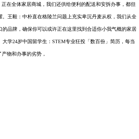
，正在全体家居商城，我们还供给便利的配送和安拆办事，都但
耀。王毅：中朴直在格陵兰问题上充实卑沉丹麦从权，我们从全
口的品牌，确保你可以或许正在这里找到合适你小我气概的家居
学24岁中国留学生：STEM专业狂投「数百份」简历，每当
了产物和办事的劣势，