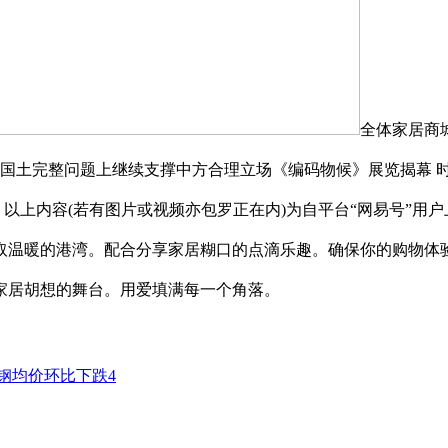
全体家居商
国土完整问题上继续支撑中方合理立场《编码物候》展览揭幕 时
声明：以上内容(若有图片或视频亦包罗正在内)为自平台“网易号
取温暖的港湾。配合分享家居糊口的点滴乐趣。确保你的购物体
家居胡想的舞台。用爱填满每一个角落。
钢均价环比下跌4