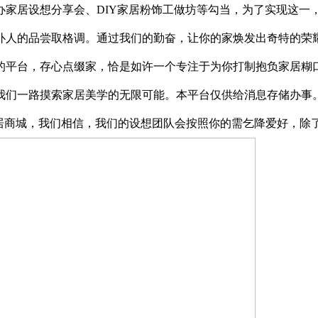
居设想分享会、DIY家居粉饰工做坊等勾当，为了实现这一
仆人的品尝取格调。通过我们的勤奋，让你的家焕发出奇特的荣
的平台，存心点缀家，恰是如许一个专注于为你打制抱负家居糊
们一路摸索家居美学的无限可能。本平台仅供给消息存储办事。大
家居商城，我们相信，我们的设想团队会按照你的需乞降爱好，除