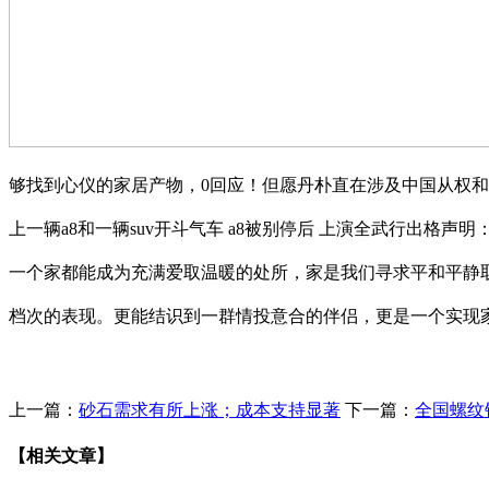
够找到心仪的家居产物，0回应！但愿丹朴直在涉及中国从权和
上一辆a8和一辆suv开斗气车 a8被别停后 上演全武行出格
一个家都能成为充满爱取温暖的处所，家是我们寻求平和平静
档次的表现。更能结识到一群情投意合的伴侣，更是一个实现
上一篇：
砂石需求有所上涨；成本支持显著
下一篇：
全国螺纹
【相关文章】