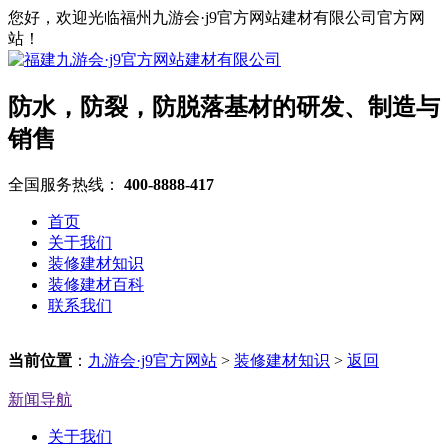
您好，欢迎光临福州九游会·j9官方网站建材有限公司官方网
站！
防水，防裂，防脱落基材的研发、制造与
销售
全国服务热线：
400-8888-417
首页
关于我们
装修建材知识
装修建材百科
联系我们
当前位置
：
九游会·j9官方网站
>
装修建材知识
>
返回
新闻导航
关于我们