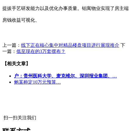
提拔手艺研发能力以及优化办事质量。铂寓物业实现了房主端
房钱收益可视化、
上一篇：
线下正在核心集中对精品楼盘项目进行展现推介
下
一篇：
低至现在的3万套摆布？
【相关文章】
户：贵州医科大学、麦克维尔、深圳报业集团、
…
鲍某称定10万元预算…
扫一扫关注我们