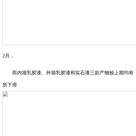
2月，
而内墙乳胶漆、外墙乳胶漆和实石漆三款产物较上期均有
所下滑