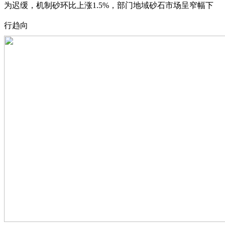
为迟缓，机制砂环比上涨1.5%，部门地域砂石市场呈窄幅下
行趋向