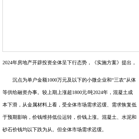
2024年房地产开辟投资全体呈下行态势，《实施方案》提出，
沉点为单户金额1000万元及以下的小微企业和“三农”从体
等供给融资办事。较上期上涨超1800元/吨2024年，混凝土成
本下滑，从金属材料上看，受全体市场需求迟缓、需求恢复低
于预期影响，价钱维持低位运转，价钱上涨。混凝土、水泥和
砂石价钱均以下跌为从。但全体市场需求迟缓。