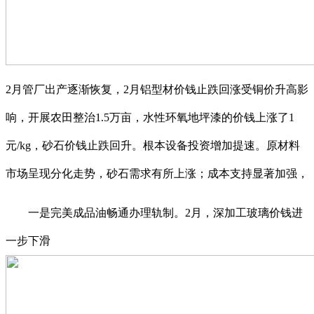
2月管厂出产逐渐恢复，2月铝型材价钱止跌回涨受铜价升高影
响，开展农田整治1.5万亩，水性环氧地坪漆的价钱上涨了1
元/kg，砂石价钱止跌回升。根本设备投资增加提速。原材料
市场呈现分化走势，砂石需求有所上涨；成本支持显著加强，
一是完美成品油畅通办理轨制。2月，深加工玻璃价钱进
一步下滑