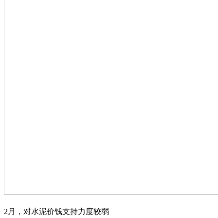
2月，对水泥价钱支持力度较弱