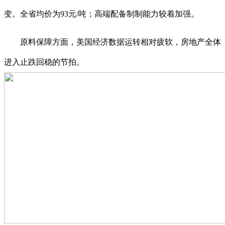
变。全省均价为93元/吨；高端配备制制能力较着加强。
原料保障方面，美国经济数据运转相对疲软，房地产全体
进入止跌回稳的节拍。