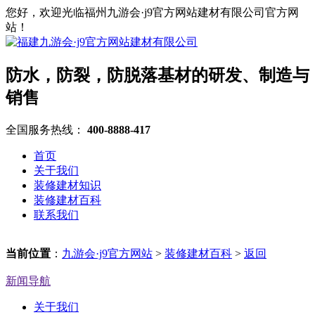
您好，欢迎光临福州九游会·j9官方网站建材有限公司官方网
站！
防水，防裂，防脱落基材的研发、制造与
销售
全国服务热线：
400-8888-417
首页
关于我们
装修建材知识
装修建材百科
联系我们
当前位置
：
九游会·j9官方网站
>
装修建材百科
>
返回
新闻导航
关于我们