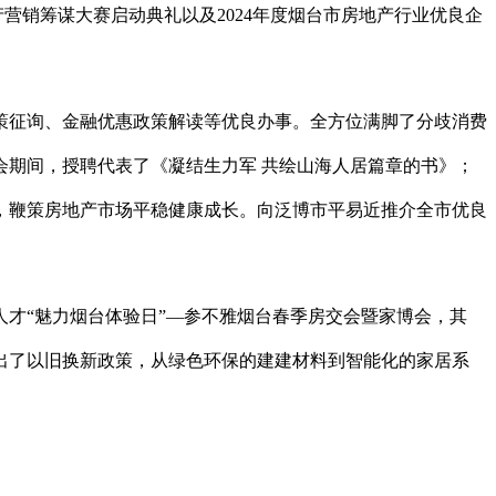
地产营销筹谋大赛启动典礼以及2024年度烟台市房地产行业优良企
征询、金融优惠政策解读等优良办事。全方位满脚了分歧消费
会期间，授聘代表了《凝结生力军 共绘山海人居篇章的书》；
，鞭策房地产市场平稳健康成长。向泛博市平易近推介全市优良
才“魅力烟台体验日”—参不雅烟台春季房交会暨家博会，其
出了以旧换新政策，从绿色环保的建建材料到智能化的家居系