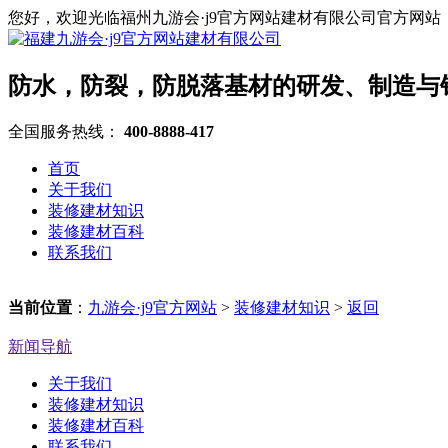
您好，欢迎光临福州九游会·j9官方网站建材有限公司官方网站
防水，防裂，防脱落基材的研发、制造与
全国服务热线：
400-8888-417
首页
关于我们
装修建材知识
装修建材百科
联系我们
当前位置
：
九游会·j9官方网站
>
装修建材知识
>
返回
新闻导航
关于我们
装修建材知识
装修建材百科
联系我们