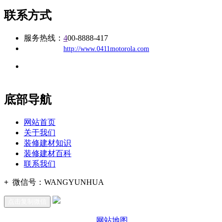
联系方式
服务热线：
4
00-8888-417
公司
网址：
http://www.0411motorola.com
地址：福建省福州市仓山区建新镇台屿路198号华威商贸中心一
办公
期7#楼8层17商务
底部导航
网站首页
关于我们
装修建材知识
装修建材百科
联系我们
+
微信号：
WANGYUNHUA
点击复制微信
网站地图