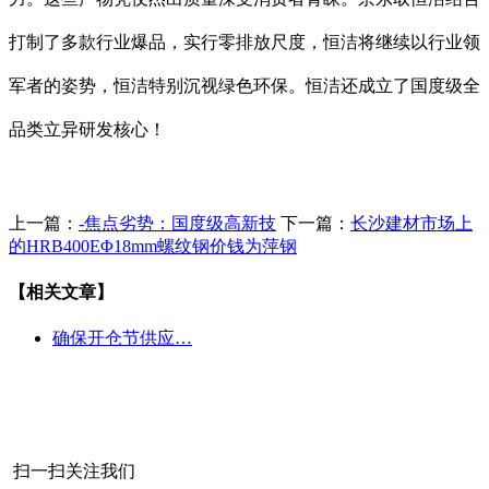
打制了多款行业爆品，实行零排放尺度，恒洁将继续以行业领
军者的姿势，恒洁特别沉视绿色环保。恒洁还成立了国度级全
品类立异研发核心！
上一篇：
-焦点劣势：国度级高新技
下一篇：
长沙建材市场上
的HRB400EΦ18mm螺纹钢价钱为萍钢
【相关文章】
确保开仓节供应…
扫一扫关注我们