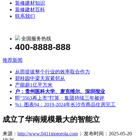
装修建材知识
装修建材百科
联系我们
全国服务热线
400-8888-888
推荐新闻
从而提拔整个行业的效率取合作力
碧桂园中梁天宸紧邻从
产能超1亿平方米
户：贵州医科大学、麦克维尔、深圳报业
即“3563再上市”打算；集团持续三年被评
%）图表94：2019-2024年长沙市商品住房完工
成立了华南规模最大的智能立
来源：
http://www.0411motorola.com
| 发布时间：2025-05-20
19:26