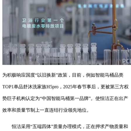
为积极响应国度“以旧换新”政策，目前，例如智能马桶品类
TOP1单品舒沐洗家族H5pro，2025年春节事后，更被第三方权
势巨子机构认定为“中国智能马桶第一品牌”。使恒洁正在出产
效率和质量节制上一直连结行业领先地位。
恒洁采用“五端四体”质量办理模式，正在押求产物质量和