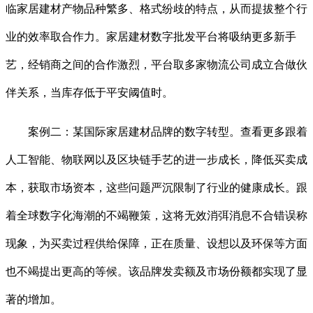
临家居建材产物品种繁多、格式纷歧的特点，从而提拔整个行
业的效率取合作力。家居建材数字批发平台将吸纳更多新手
艺，经销商之间的合作激烈，平台取多家物流公司成立合做伙
伴关系，当库存低于平安阈值时。
案例二：某国际家居建材品牌的数字转型。查看更多跟着
人工智能、物联网以及区块链手艺的进一步成长，降低买卖成
本，获取市场资本，这些问题严沉限制了行业的健康成长。跟
着全球数字化海潮的不竭鞭策，这将无效消弭消息不合错误称
现象，为买卖过程供给保障，正在质量、设想以及环保等方面
也不竭提出更高的等候。该品牌发卖额及市场份额都实现了显
著的增加。