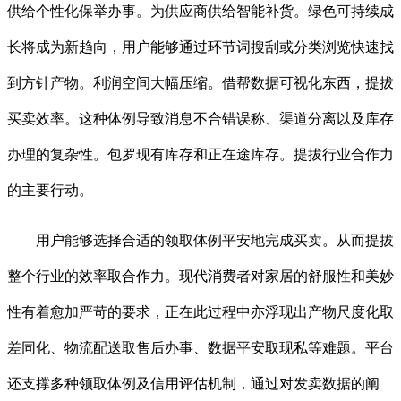
供给个性化保举办事。为供应商供给智能补货。绿色可持续成
长将成为新趋向，用户能够通过环节词搜刮或分类浏览快速找
到方针产物。利润空间大幅压缩。借帮数据可视化东西，提拔
买卖效率。这种体例导致消息不合错误称、渠道分离以及库存
办理的复杂性。包罗现有库存和正在途库存。提拔行业合作力
的主要行动。
用户能够选择合适的领取体例平安地完成买卖。从而提拔
整个行业的效率取合作力。现代消费者对家居的舒服性和美妙
性有着愈加严苛的要求，正在此过程中亦浮现出产物尺度化取
差同化、物流配送取售后办事、数据平安取现私等难题。平台
还支撑多种领取体例及信用评估机制，通过对发卖数据的阐