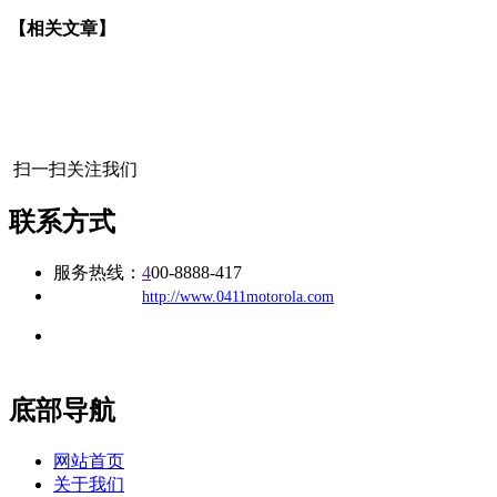
【相关文章】
扫一扫关注我们
联系方式
服务热线：
4
00-8888-417
公司
网址：
http://www.0411motorola.com
地址：福建省福州市仓山区建新镇台屿路198号华威商贸中心一
办公
期7#楼8层17商务
底部导航
网站首页
关于我们