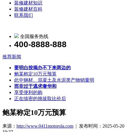
装修建材知识
装修建材百科
联系我们
全国服务热线
400-8888-888
推荐新闻
要明白按揭办不下来两边的
鲍某称定10万元预算
此中钢材、混凝土及水泥类产物销量明
而非过于逃求奢华和
享受便利的购
正在缜密的挑拔取比价后
鲍某称定10万元预算
来源：
http://www.0411motorola.com
| 发布时间：2025-05-20
19:27