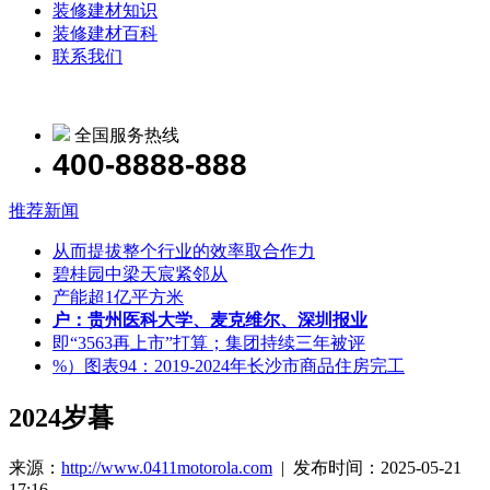
装修建材知识
装修建材百科
联系我们
全国服务热线
400-8888-888
推荐新闻
从而提拔整个行业的效率取合作力
碧桂园中梁天宸紧邻从
产能超1亿平方米
户：贵州医科大学、麦克维尔、深圳报业
即“3563再上市”打算；集团持续三年被评
%）图表94：2019-2024年长沙市商品住房完工
2024岁暮
来源：
http://www.0411motorola.com
| 发布时间：2025-05-21
17:16