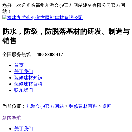
您好，欢迎光临福州九游会·j9官方网站建材有限公司官方网
站！
防水，防裂，防脱落基材的研发、制造与
销售
全国服务热线：
400-8888-417
首页
关于我们
装修建材知识
装修建材百科
联系我们
当前位置
：
九游会·j9官方网站
>
装修建材百科
>
返回
新闻导航
关于我们