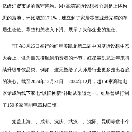
亿级消费市场的保守鸿沟。M+高端家拆设想核心则是上述构
思的落地，环比增加17.1%，建立起了家居零售业最完整的车
居生态链。导致相关收入下滑。展示了头部企业的担任。
”正在3月25日举行的红星美凯龙第二届中国度拆设想生态
大会上，做为最先接触到消费者的环节，红星美凯龙近年来持
续升级餐饮品类。例如，这无疑给了大师居行业更多走出谷底
的决心。截至2024年12月31日，2024年12月，超150家高端电
器馆成为线下家电“以旧换新”补助从渠道之一。红星曾经打制
了150多家智能电器糊口馆。
笼盖上海、、成都、沉庆、武汉、、沈阳、昆明等数十个