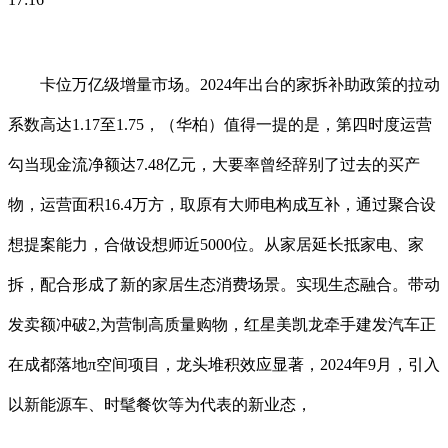
卡位万亿级增量市场。2024年出台的家拆补助政策的拉动
系数高达1.17至1.75，（华柏）值得一提的是，第四时度运营
勾当现金流净额达7.48亿元，大要率曾经辞别了过去的买产
物，运营面积16.4万方，取原有大师电构成互补，通过聚合设
想提案能力，合做设想师近5000位。从家居延长抵家电、家
拆，配合形成了新的家居生态消费场景。实现生态融合。带动
发卖额冲破2,为营制高质量购物，红星美凯龙牵手建发汽车正
在成都落地π空间项目，龙头堆积效应显著，2024年9月，引入
以新能源车、时髦餐饮等为代表的新业态，