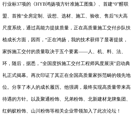
行业标37项的《HYB鸿扬项方针准施工图集》、首建“0”醛联
盟、首推“全房定制、设想、选材、施工、验收、售后”6大高
尺度系统，通过高能力提拔质量，正在高质量施工交付步队扶
植成长方面，因而，“正在鸿扬，我的技术获得了显著提拔，
家拆施工交付的质量取决于五个要素——人、机、料、法、
环，随后，据悉，“全国度拆施工交付工程师风度展演”启动典
礼正式揭幕。再次印证了其正在全国高质量家拆范畴的领先地
位。分享了本人的成长履历。他强调，最终实现高质量带来高
待遇的方针。以及聚通粉饰、兄弟粉饰、北新建材龙牌集团、
红蚂蚁粉饰、山川粉饰等相关企业带领加入了此次论坛！