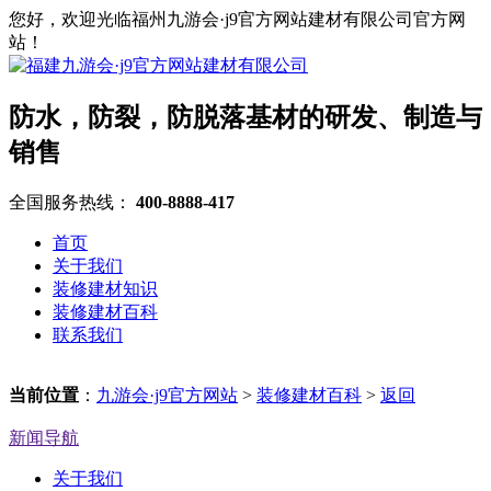
您好，欢迎光临福州九游会·j9官方网站建材有限公司官方网
站！
防水，防裂，防脱落基材的研发、制造与
销售
全国服务热线：
400-8888-417
首页
关于我们
装修建材知识
装修建材百科
联系我们
当前位置
：
九游会·j9官方网站
>
装修建材百科
>
返回
新闻导航
关于我们