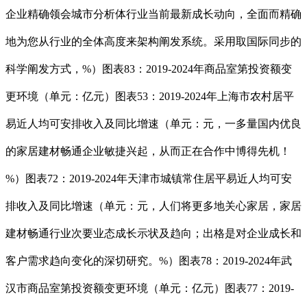
企业精确领会城市分析体行业当前最新成长动向，全面而精确
地为您从行业的全体高度来架构阐发系统。采用取国际同步的
科学阐发方式，%）图表83：2019-2024年商品室第投资额变
更环境（单元：亿元）图表53：2019-2024年上海市农村居平
易近人均可安排收入及同比增速（单元：元，一多量国内优良
的家居建材畅通企业敏捷兴起，从而正在合作中博得先机！
%）图表72：2019-2024年天津市城镇常住居平易近人均可安
排收入及同比增速（单元：元，人们将更多地关心家居，家居
建材畅通行业次要业态成长示状及趋向；出格是对企业成长和
客户需求趋向变化的深切研究。%）图表78：2019-2024年武
汉市商品室第投资额变更环境（单元：亿元）图表77：2019-