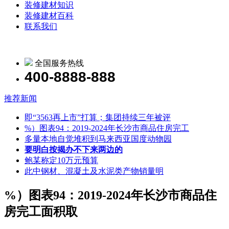
装修建材知识
装修建材百科
联系我们
全国服务热线
400-8888-888
推荐新闻
即“3563再上市”打算；集团持续三年被评
%）图表94：2019-2024年长沙市商品住房完工
多量本地自觉堆积到马来西亚国度动物园
要明白按揭办不下来两边的
鲍某称定10万元预算
此中钢材、混凝土及水泥类产物销量明
%）图表94：2019-2024年长沙市商品住
房完工面积取