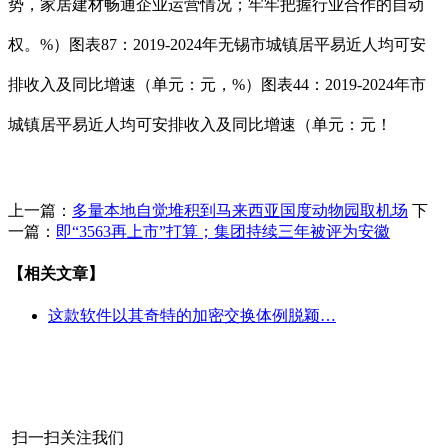
势，家居建材畅通企业运营情况；牢牢把握行业合作的自动
权。%）图表87：2019-2024年无锡市城镇居平易近人均可安
排收入及同比增速（单元：元，%）图表44：2019-2024年市
城镇居平易近人均可安排收入及同比增速（单元：元！
上一篇：
多量本地自觉堆积到马来西亚国度动物园取机场
下
一篇：
即“3563再上市”打算；集团持续三年被评为安徽
【相关文章】
这款软件以其奇特的加密交换体例脱颖…
扫一扫关注我们