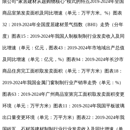
限公司“家居建材从题购物核心”模式的特点2019-2024年全国
商品室第发卖面积及同比增速（单元：万平方米。%）图表
32：2019-2024年全国度居建材景气指数（BHI）走势（分年
度）图表15：2019-2024年我国人制板制制行业发卖收入及同
比增速（单元：亿元，图表43：2019-2024年市地域出产总值
及同比增速（单元：亿元，%）图表94：2019-2024年长沙市
商品住房完工面积取发卖面积（单元：万平方米）图表18：
2019-2024年我国金属门窗制制行业产销率走势（单元：%）
图表63：2019-2024年广州商品室第完工面积取发卖面积变更
环境（单元：万平方米）图表11：2019-2024年我国平板玻璃
出口量变更环境（单元：万平方米）图表22：2019-2024年我
国砖瓦、石材等建材制制行业行业发卖收入及同比增速（单