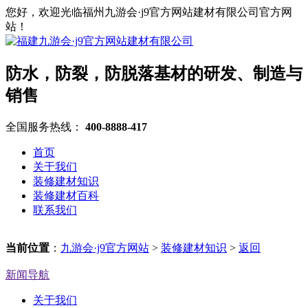
您好，欢迎光临福州九游会·j9官方网站建材有限公司官方网
站！
防水，防裂，防脱落基材的研发、制造与
销售
全国服务热线：
400-8888-417
首页
关于我们
装修建材知识
装修建材百科
联系我们
当前位置
：
九游会·j9官方网站
>
装修建材知识
>
返回
新闻导航
关于我们