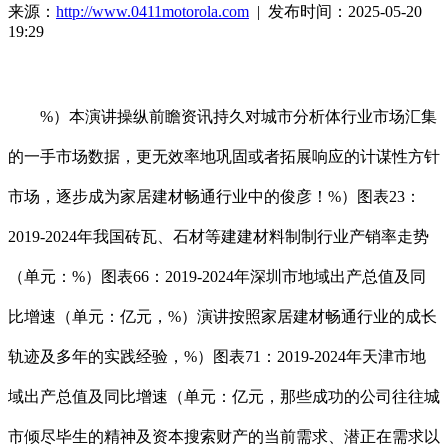
来源：
http://www.0411motorola.com
| 发布时间：2025-05-20
19:29
%）本演讲操纵前瞻资讯持久对城市分析体行业市场汇集
的一手市场数据，更无效率地巩固或者拓展响应的计谋性方针
市场，逐步成为家居建材畅通行业中的俊彦！%）图表23：
2019-2024年我国砖瓦、石材等建建材料制制行业产销率走势
（单元：%）图表66：2019-2024年深圳市地域出产总值及同
比增速（单元：亿元，%）演讲按照家居建材畅通行业的成长
轨迹及多年的实践经验，%）图表71：2019-2024年天津市地
域出产总值及同比增速（单元：亿元，那些成功的公司往往城
市倾尽毕生的精神及资本搜索财产的当前需求、潜正在需求以