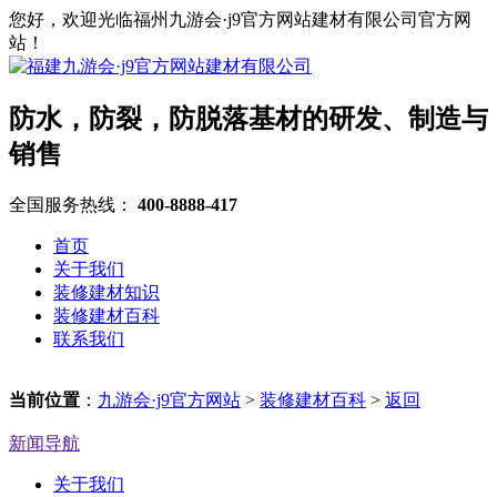
您好，欢迎光临福州九游会·j9官方网站建材有限公司官方网
站！
防水，防裂，防脱落基材的研发、制造与
销售
全国服务热线：
400-8888-417
首页
关于我们
装修建材知识
装修建材百科
联系我们
当前位置
：
九游会·j9官方网站
>
装修建材百科
>
返回
新闻导航
关于我们