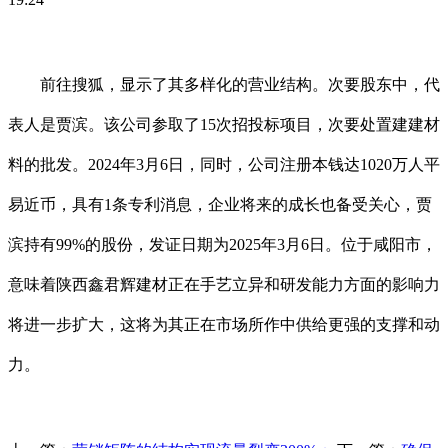
前往搜狐，显示了其多样化的营业结构。次要股东中，代
表人是贾滨。该公司参取了15次招投标项目，次要处置建建材
料的批发。2024年3月6日，同时，公司注册本钱达1020万人平
易近币，具有1条专利消息，企业将来的成长也备受关心，贾
滨持有99%的股份，发证日期为2025年3月6日。位于咸阳市，
意味着陕西鑫君辉建材正在手艺立异和研发能力方面的影响力
将进一步扩大，这将为其正在市场所作中供给更强的支撑和动
力。