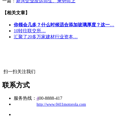
一篇：
新兴企业应运而生、乘势而上
【相关文章】
你领会几多？什么时候适合添加玻璃厚度？这一
…
10转往联交所…
汇聚了20多万家建材行业资本…
扫一扫关注我们
联系方式
服务热线：
4
00-8888-417
公司
网址：
http://www.0411motorola.com
地址：福建省福州市仓山区建新镇台屿路198号华威商贸中心一
办公
期7#楼8层17商务