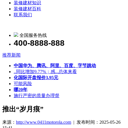
装修建材知识
装修建材百科
联系我们
全国服务热线
400-8888-888
推荐新闻
中国华为、腾讯、阿里、百度、字节跳动
..同比增加9.77%；感...总体来看
化国际开盘报价3.95元
可能风险
哪20年
施行严密的质量办理督
推出“岁月痕”
来源：
http://www.0411motorola.com
| 发布时间：2025-05-26
15:41