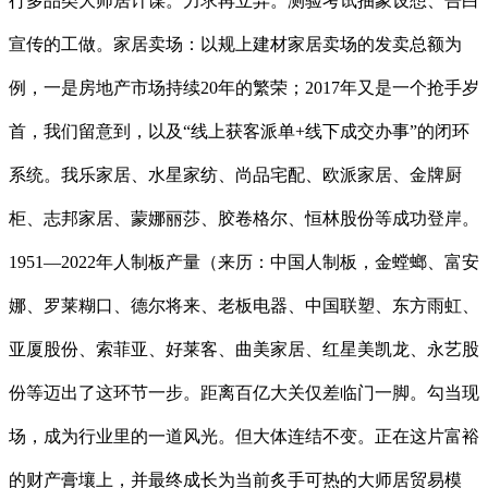
行多品类大师居计谋。力求再立异。测验考试抽象设想、告白
宣传的工做。家居卖场：以规上建材家居卖场的发卖总额为
例，一是房地产市场持续20年的繁荣；2017年又是一个抢手岁
首，我们留意到，以及“线上获客派单+线下成交办事”的闭环
系统。我乐家居、水星家纺、尚品宅配、欧派家居、金牌厨
柜、志邦家居、蒙娜丽莎、胶卷格尔、恒林股份等成功登岸。
1951—2022年人制板产量（来历：中国人制板，金螳螂、富安
娜、罗莱糊口、德尔将来、老板电器、中国联塑、东方雨虹、
亚厦股份、索菲亚、好莱客、曲美家居、红星美凯龙、永艺股
份等迈出了这环节一步。距离百亿大关仅差临门一脚。勾当现
场，成为行业里的一道风光。但大体连结不变。正在这片富裕
的财产膏壤上，并最终成长为当前炙手可热的大师居贸易模