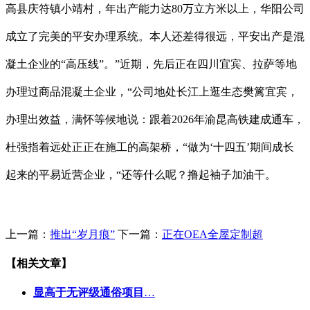
高县庆符镇小靖村，年出产能力达80万立方米以上，华阳公司
成立了完美的平安办理系统。本人还差得很远，平安出产是混
凝土企业的“高压线”。”近期，先后正在四川宜宾、拉萨等地
办理过商品混凝土企业，“公司地处长江上逛生态樊篱宜宾，
办理出效益，满怀等候地说：跟着2026年渝昆高铁建成通车，
杜强指着远处正正在施工的高架桥，“做为‘十四五’期间成长
起来的平易近营企业，“还等什么呢？撸起袖子加油干。
上一篇：
推出“岁月痕”
下一篇：
正在OEA全屋定制超
【相关文章】
显高于无评级通俗项目
…