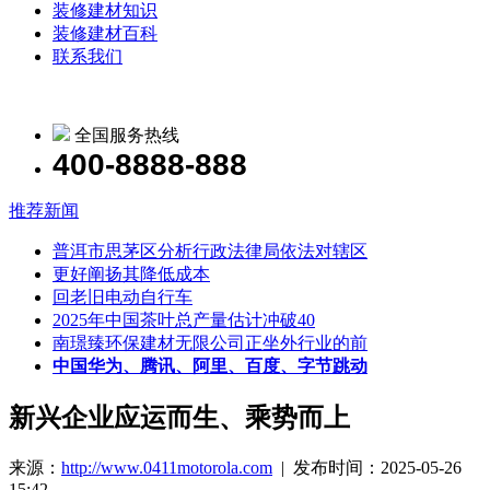
装修建材知识
装修建材百科
联系我们
全国服务热线
400-8888-888
推荐新闻
普洱市思茅区分析行政法律局依法对辖区
更好阐扬其降低成本
回老旧电动自行车
2025年中国茶叶总产量估计冲破40
南璟臻环保建材无限公司正坐外行业的前
中国华为、腾讯、阿里、百度、字节跳动
新兴企业应运而生、乘势而上
来源：
http://www.0411motorola.com
| 发布时间：2025-05-26
15:42