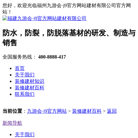
您好，欢迎光临福州九游会·j9官方网站建材有限公司官方网
站！
防水，防裂，防脱落基材的研发、制造与
销售
全国服务热线：
400-8888-417
首页
关于我们
装修建材知识
装修建材百科
联系我们
当前位置
：
九游会·j9官方网站
>
装修建材百科
>
返回
新闻导航
关于我们