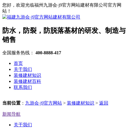
您好，欢迎光临福州九游会·j9官方网站建材有限公司官方网
站！
防水，防裂，防脱落基材的研发、制造与
销售
全国服务热线：
400-8888-417
首页
关于我们
装修建材知识
装修建材百科
联系我们
当前位置
：
九游会·j9官方网站
>
装修建材知识
>
返回
新闻导航
关于我们