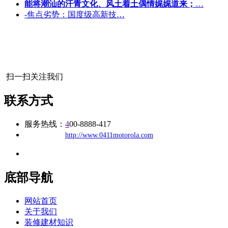
能将潮汕的汗青文化、风土着土偶情娓娓道来；
…
-焦点劣势：国度级高新技…
扫一扫关注我们
联系方式
服务热线：
4
00-8888-417
公司
网址：
http://www.0411motorola.com
地址：福建省福州市仓山区建新镇台屿路198号华威商贸中心一期7
底部导航
网站首页
关于我们
装修建材知识