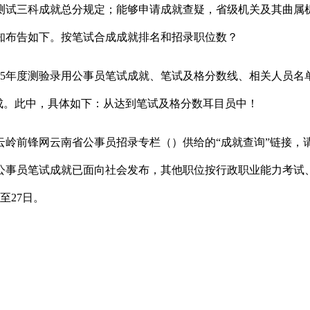
试三科成就总分规定；能够申请成就查疑，省级机关及其曲属机
知布告如下。按笔试合成成就排名和招录职位数？
2025年度测验录用公事员笔试成就、笔试及格分数线、相关人
成。此中，具体如下：从达到笔试及格分数耳目员中！
岭前锋网云南省公事员招录专栏（）供给的“成就查询”链接，
用公事员笔试成就已面向社会发布，其他职位按行政职业能力考
至27日。