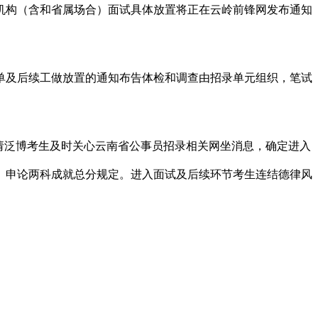
构（含和省属场合）面试具体放置将正在云岭前锋网发布通知
员名单及后续工做放置的通知布告体检和调查由招录单元组织，笔试
请泛博考生及时关心云南省公事员招录相关网坐消息，确定进入
试、申论两科成就总分规定。进入面试及后续环节考生连结德律风