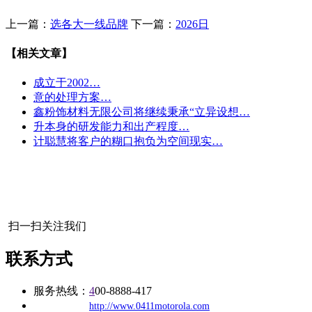
上一篇：
选各大一线品牌
下一篇：
2026日
【相关文章】
成立于2002…
意的处理方案…
鑫粉饰材料无限公司将继续秉承“立异设想…
升本身的研发能力和出产程度…
计聪慧将客户的糊口抱负为空间现实…
扫一扫关注我们
联系方式
服务热线：
4
00-8888-417
公司
网址：
http://www.0411motorola.com