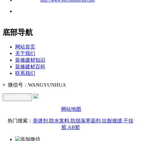
http://www.0411motorola.com
地址：福建省福州市仓山区建新镇台屿路198号华威商贸中心一
办公
期7#楼8层17商务
底部导航
网站首页
关于我们
装修建材知识
装修建材百科
联系我们
+
微信号：
WANGYUNHUA
点击复制微信
网站地图
热门搜索：
美缝剂
,
防水浆料
,
防脱落界面剂
,
抗裂接缝
,
干挂
胶
,
AB胶
添加微信