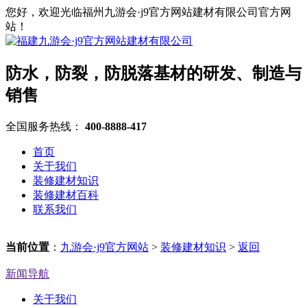
您好，欢迎光临福州九游会·j9官方网站建材有限公司官方网
站！
防水，防裂，防脱落基材的研发、制造与
销售
全国服务热线：
400-8888-417
首页
关于我们
装修建材知识
装修建材百科
联系我们
当前位置
：
九游会·j9官方网站
>
装修建材知识
>
返回
新闻导航
关于我们