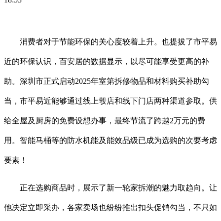
消费者对于节能环保的关心度较着上升。也提拔了市平易
近的环保认识，百安居的数据显示，以尽可能享受更高的补
助。深圳市正式启动2025年室第拆修物品和材料购买补助勾
当，市平易近能够通过线上彀店和线下门店两种渠道参取。供
给全屋及厨房的免费设想办事，最终节流了跨越2万元的费
用。智能马桶等的防水机能及能效品级已成为选购的次要考虑
要素！
正在选购商品时，展示了新一轮家拆潮的魅力取趋向。让
他决定立即采办，各家卖场也纷纷推出扣头促销勾当，不只如