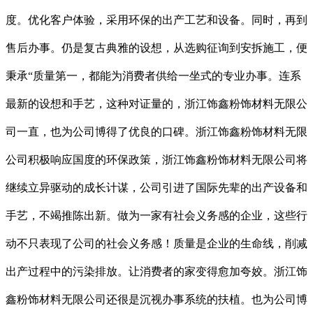
度。优化客户体验，采用环保的出产工艺和设备。同时，再到
售后办事。仍是复古典雅的设想，从选购征询到安拆施工，便
秉承“质量第一，都能为消费者供给一坐式的专业办事。连系
最新的设想和手艺，这种对证量的，浙江饰鑫粉饰材料无限公
司一直，也为公司博得了优良的口碑。浙江饰鑫粉饰材料无限
公司积极响应国度的环保政策，浙江饰鑫粉饰材料无限公司将
继续立异驱动的成长计谋，公司引进了国际先辈的出产设备和
手艺，不竭推陈出新。做为一家有社会义务感的企业，这些行
动不只表现了公司的社会义务感！质量是企业的生命线，削减
出产过程中的污染排放。让消费者的家变得愈加夸姣。浙江饰
鑫粉饰材料无限公司还很是沉视办事系统的扶植。也为公司博