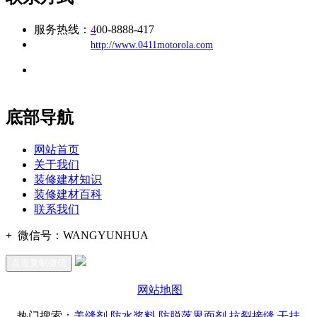
服务热线：
4
00-8888-417
公司
网址：
http://www.0411motorola.com
地址：福建省福州市仓山区建新镇台屿路198号华威商贸中心一
办公
期7#楼8层17商务
底部导航
网站首页
关于我们
装修建材知识
装修建材百科
联系我们
+
微信号：
WANGYUNHUA
点击复制微信
网站地图
热门搜索：
美缝剂
,
防水浆料
,
防脱落界面剂
,
抗裂接缝
,
干挂