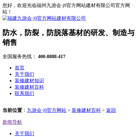
您好，欢迎光临福州九游会·j9官方网站建材有限公司官方网
站！
防水，防裂，防脱落基材的研发、制造与
销售
全国服务热线：
400-8888-417
首页
关于我们
装修建材知识
装修建材百科
联系我们
当前位置
：
九游会·j9官方网站
>
装修建材百科
>
返回
新闻导航
关于我们