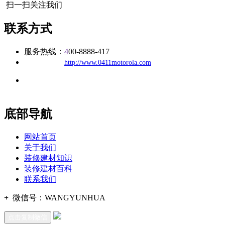
扫一扫关注我们
联系方式
服务热线：
4
00-8888-417
公司
网址：
http://www.0411motorola.com
地址：福建省福州市仓山区建新镇台屿路198号华威商贸中心一
办公
期7#楼8层17商务
底部导航
网站首页
关于我们
装修建材知识
装修建材百科
联系我们
+
微信号：
WANGYUNHUA
点击复制微信