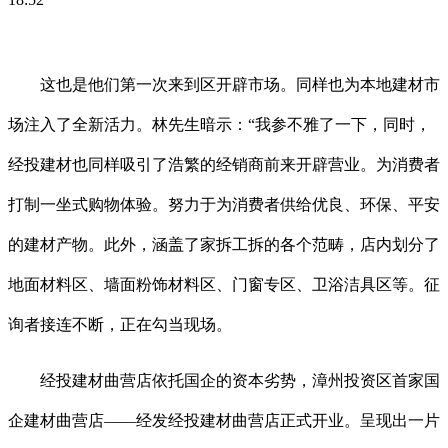
这也是他们第一次来到区开辟市场。同样也为本地建材市
场注入了全新活力。林先生暗示：“我参不雅了一下，同时，
经投建材也同样吸引了浩繁的经销商前来开辟营业。为消费者
打制一坐式购物体验。努力于为消费者供给优良、环保、平安
的建材产物。此外，涵盖了家拆工拆的各个范畴，店内划分了
地面材料区、墙面粉饰材料区、门窗专区、卫浴洁具区等。征
询者接连不断，正在勾当现场。
经投建材曲营店依托国企的资本劣势，漳州投资区首家国
企建材曲营店——经发经投建材曲营店正式开业。呈现出一片