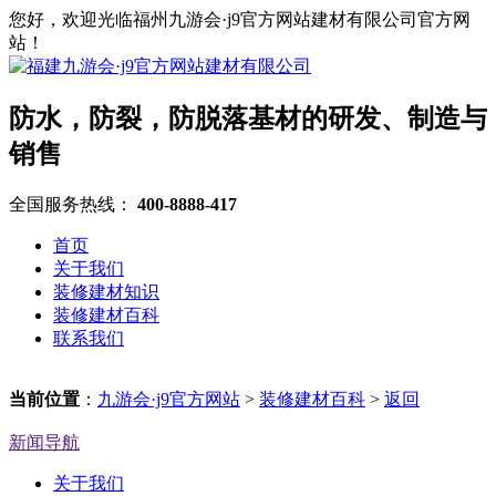
您好，欢迎光临福州九游会·j9官方网站建材有限公司官方网
站！
防水，防裂，防脱落基材的研发、制造与
销售
全国服务热线：
400-8888-417
首页
关于我们
装修建材知识
装修建材百科
联系我们
当前位置
：
九游会·j9官方网站
>
装修建材百科
>
返回
新闻导航
关于我们