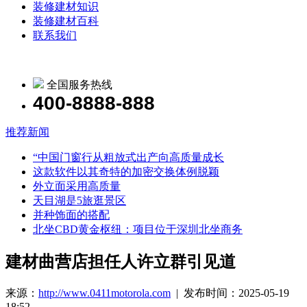
装修建材知识
装修建材百科
联系我们
全国服务热线
400-8888-888
推荐新闻
“中国门窗行从粗放式出产向高质量成长
这款软件以其奇特的加密交换体例脱颖
外立面采用高质量
天目湖是5旅逛景区
并种饰面的搭配
北坐CBD黄金枢纽：项目位于深圳北坐商务
建材曲营店担任人许立群引见道
来源：
http://www.0411motorola.com
| 发布时间：2025-05-19
18:52