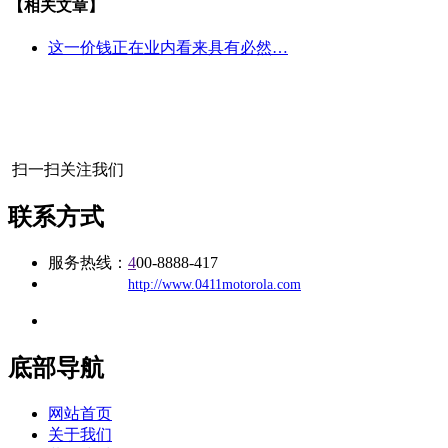
【相关文章】
这一价钱正在业内看来具有必然…
扫一扫关注我们
联系方式
服务热线：
4
00-8888-417
公司
网址：
http://www.0411motorola.com
地址：福建省福州市仓山区建新镇台屿路198号华威商贸中心一期7
底部导航
网站首页
关于我们