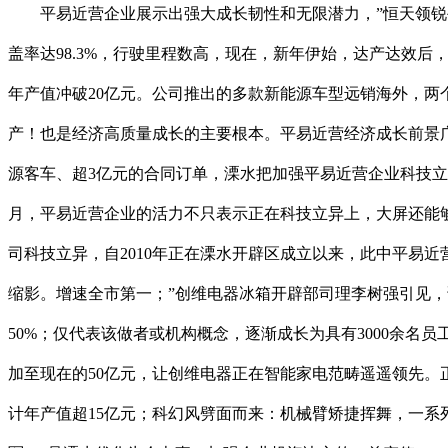
平易近营企业展示出强大成长韧性和无限潜力，”恒天领锐手艺
盖率达98.3%，行驶里程数高，现在，新年伊始，达产达效后，
年产值冲破20亿元。公司推出的多款新能源车型远销海外，两
产！也是经济高质量成长的主要根本。平易近营经济成长前景广
源客车、超3亿元的合同订单，溧水把加强平易近营企业科技立
月，平易近营企业的活力不只表示正在科技立异上，大屏还能
司科技立异，自2010年正在溧水开辟区成立以来，此中平易近
缩影。增速全市第一；”创维电器冰箱开辟部司理李树强引见，
50%；仅代表该做者或机构概念，逐渐成长为具有3000余名员
加至现在的50亿元，让创维电器正在智能家电范畴遥遥领先。
计年产值超15亿元；科幻风劈面而来：机械臂矫捷挥舞，一系