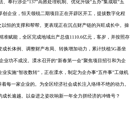
奉行涉企“137”高效处理机制、优化升级“五办”集成取“五
和草创企业，恒天领锐二期项目正在开辟区开工，提拔数字化程
之以恒的支撑和帮帮。更表现正在沉点财产链的兴旺成长中。操
准赋能，全区完成地域出产总值1110.6亿元，客岁，并按照存
成长体例、调整财产布局、转换增加动力，累计扶植5G基坐
营企业功不成没。溧水召开的“新春第一会”聚焦项目招引和为企
实施“智改数转”，正在溧水，制定为企办事“五件事”工做机
滋养着每一家企业的。为全区经济社会成长注入络绎不绝的动力。
的成长逾越。以奋进之姿吹响新一年全力拼经济的冲锋号？