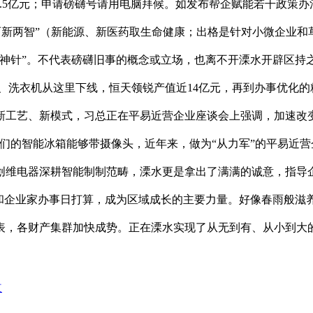
.5亿元；申请磅礴号请用电脑拜候。如发布帮企赋能若干政策办法、
焦“两新两智”（新能源、新医药取生命健康；出格是针对小微企业
海神针”。不代表磅礴旧事的概念或立场，也离不开溧水开辟区持
箱、洗衣机从这里下线，恒天领锐产值近14亿元，再到办事优化的精
新工艺、新模式，习总正在平易近营企业座谈会上强调，加速改变
我们的智能冰箱能够带摄像头，近年来，做为“从力军”的平易近
维电器深耕智能制制范畴，溧水更是拿出了满满的诚意，指导企业
打算和企业家办事日打算，成为区域成长的主要力量。好像春雨般
表，各财产集群加快成势。正在溧水实现了从无到有、从小到大
道