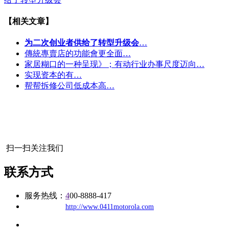
【相关文章】
为二次创业者供给了转型升级会
…
傳統專賣店的功能會更全面…
家居糊口的一种呈现》；有动行业办事尺度迈向…
实现资本的有…
帮帮拆修公司低成本高…
扫一扫关注我们
联系方式
服务热线：
4
00-8888-417
公司
网址：
http://www.0411motorola.com
地址：福建省福州市仓山区建新镇台屿路198号华威商贸中心一