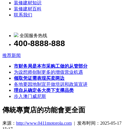
装修建材知识
装修建材百科
联系我们
全国服务热线
400-8888-888
推荐新闻
市财务局是本市采购工做的从管部分
为设想师创制更多的增值营业机遇
领取凭证需表现买卖两边
各地要因地制宜开做培训和政策宣讲
理自从确定各大类下支撑品类
步入澳门威尼斯
傳統專賣店的功能會更全面
来源：
http://www.0411motorola.com
| 发布时间：2025-05-17
15:17