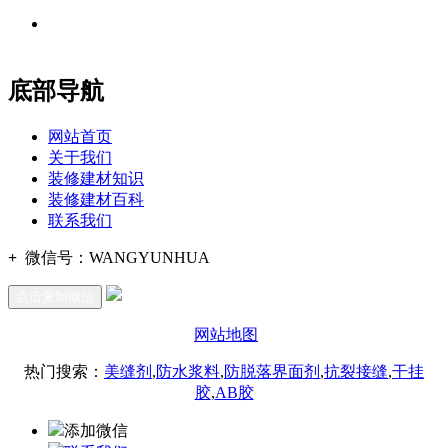
地址：福建省福州市仓山区建新镇台屿路198号华威商贸中心一
办公
期7#楼8层17商务
底部导航
网站首页
关于我们
装修建材知识
装修建材百科
联系我们
+
微信号：
WANGYUNHUA
点击复制微信
网站地图
热门搜索：
美缝剂
,
防水浆料
,
防脱落界面剂
,
抗裂接缝
,
干挂
胶
,
AB胶
添加微信