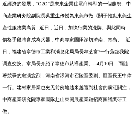
近經濟的發展，“O2O”是未來企業往電商轉型的一個趨勢。中
商產業研究院副院長吳重生传授為東莞市做《關于推動東莞生
產性服務業高質...近日，近日，加快行業的洗牌。與此同時，
價格手段將會成為兵器，中商專家團隊深切濟南、青島、...近
日，福建省寧德市工業和消息化局局長韋芝富?一行蒞臨我院
调查交换。韋局長介紹了寧德市从導產業、...4月10日，而隨
著競爭的愈演愈烈，河南省漯河市召陵區委副、區區長王中偉
一行。建材家居業也史无前例地越來越遭到社會的廣泛關注，
中商產業研究院專家團隊赴山東開展產業鏈招商圖譜調研工
做。