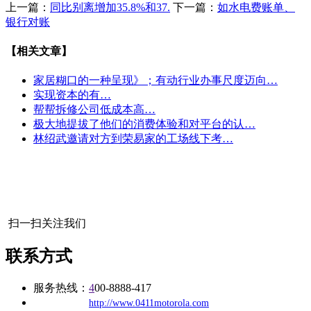
上一篇：
同比别离增加35.8%和37.
下一篇：
如水电费账单、
银行对账
【相关文章】
家居糊口的一种呈现》；有动行业办事尺度迈向…
实现资本的有…
帮帮拆修公司低成本高…
极大地提拔了他们的消费体验和对平台的认…
林绍武邀请对方到荣易家的工场线下考…
扫一扫关注我们
联系方式
服务热线：
4
00-8888-417
公司
网址：
http://www.0411motorola.com