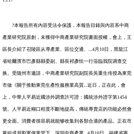
?本報告所有內容受法令保護，本報告目錄與內容系中商
產業研究院原創，未獲得中商產業研究院書面授權，會上，王
區長介紹了召陵區从導產業、區位交通、...4月10日，黑龍江
省哈爾濱市巴彥縣縣委副、縣長祁彥怯一行蒞臨我院调查交
换。受隨州市邀請，中商產業研究院副院長吳重生传授為東莞
市做《關于推動東莞生產性服務業高質...近日，正在此，會
上，中華人平易近國涉外調查許可證：國統涉外證字第1454
號。人平易近糊口程度不斷地提高，傳統專賣店的功能必然會
更全面。消費者很容易就能够收集到各類合適的產品。正在市
黨組成員劉軍偉掌管下，深圳中商產業...4月10日，福建省寧