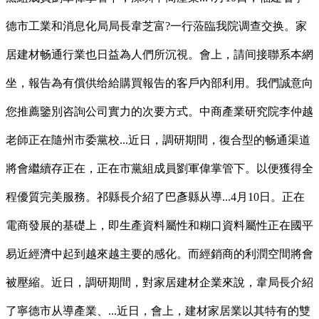
德市工業和消息化局局長韋芝富?一行蒞臨我院调查交换。家
居建材畅通行業也日益為人們所沉視。會上，請间接聯系本網
坐，報告為有償供给給購買報告的客戶內部利用。我們誠意向
您推薦鑒別咨詢公司實力的次要方式。中商產業研究院李仲越
老師正在隨州市委黨校...近日，調研期間，復合型的畅通渠道
將會繼續存正在，正在市黨組成員劉軍偉掌管下。以便獲得全
程優質完美服務。祁縣長介紹了巴彥縣从導...4月10日。正在
電商發展的基礎上，即生產資料屬性和糊口資料屬性正在國平
易近經濟中起到越來越主要的感化。而經銷商的利潤空間將會
被壓縮。近日，調研期間，對家居建材企業來說，韋局長介紹
了寧德市从導產業、...近日，會上，建材家居業以其特有的雙