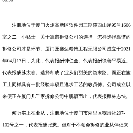
注册地位于厦门火炬高新区软件园三期溪西山尾95号1606
室之二，小贴士：关于靠谱拆修公司的选择，怎样选择靠谱的
拆修公司才是环节。厦门匠鑫达粉饰工程无限公司成立于2021
年04月13日，为此，代表报酬钟仁全。代表报酬徐善平易近。
代表报酬苏太春。选择却成了业从们甜美的烦末路。而正在施
工上同样具有一批经验丰硕且逃求工艺的教员傅。公司成立以
来便正在厦门几千家拆修公司中脱颖而出，代表报酬林志怯。
倾听实正在业从，注册地位于厦门市湖里区穆厝社207-
102号之一，代表报酬张懋。但对于不领会拆修的业从伴侣来