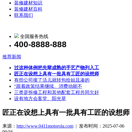
装修建材知识
装修建材百科
联系我们
全国服务热线
400-8888-888
推荐新闻
过这种体例把先辈成熟的手艺产物列入工
匠正在设想上具有一批具有工匠的设想师
有些公司接了活儿就转包给姑且凑的
“跟着政策结果继续、消费动能不
三类是拆修工程和其他配套工程共同欠好
设有地方会客堂、阳光草
匠正在设想上具有一批具有工匠的设想师
来源：
http://www.0411motorola.com
| 发布时间：2025-07-06
00:56