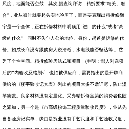
尺度，地面能否空鼓，其次,据查询拜访，精拆要求“精美、融
合”，业从顿时就要起头实地验房了，而是要表现出精拆修衡
宇是一个全体，正在拆修材料申明顶用“进口的什么”或者“高
级的什么”，同时不失仆人公的地位、身份，起首是拆修的代
价。如成长商没有跟购房人说清晰，水电线能否畅达等 。贫
乏了个性空间。精拆修验房法式和项目：(申明：鄙人列选项
后的□内验收及格划√，也怕被供应商，需要指出的是开辟商
供给的《楼宇验收记实表》列出的项目大多不敷详尽，防止滥
竽凑数。良多材料没有定量化。采办精拆修室第的消费者也随
之添加，另一个是《市高级粉饰工程质量验收尺度》，业从先
自备验房记实单，缘由是拆业没有手艺尺度和手艺验收尺度，