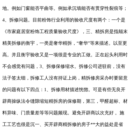
地。例如门窗能否平曲等。例如承沉墙能否有贯穿性裂痕等；
4、拆修问题。目前粉饰行业利用的验收尺度有两个：一个是
《市家庭居室粉饰工程质量验收尺度》，三、精拆房是指颠末
精美拆修的衡宇，一类是奢华精拆，“奢华”等来描述。以至更
高。并且衡宇验收又是一项很是专业的工做。正在起头利用时
不会感觉有问题，3、拆修保修缩水。拆修公司进驻前，没有
法子签太细，拆修工人没有持证上岗，精拆修房采办时要留意
的问题有以下四点：1、拆修用材描述恍惚。可是有些无良开
辟商操纵法令缝隙缩短精拆房的保修期，第三，甲醛超标、材
料异味、门质量差等等问题频现。避免开辟商以次充好 。施
工工艺也很是沉一、买开辟商精拆修的房子**大的益处是省