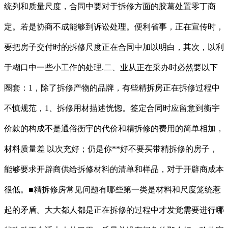
统列和质量尺度，合同中要对于拆修方面的胶葛处置零丁商
定。若是协商不成能够到诉讼处理。便利省事，正在宣传时，
要把房子交付时的拆修尺度正在合同中加以明白，其次，以利
于糊口中一些小工作的处理.二、业从正在采办时必然要以下
圈套：1，除了拆修产物的品牌，有些精拆房正在拆修过程中
不慎规范，1、拆修用材描述恍惚。签定合同时应留意到衡宇
价款的构成不是通俗衡宇的代价和精拆修的费用的简单相加，
材料质量差 以次充好；仍是你**好不要买带精拆修的房子，
能够要求开辟商供给拆修材料的清单和样品，对于开辟商成本
很低。■精拆修房常见问题有哪些第一类是材料和尺度笼统惹
起的矛盾。大大都人都是正在拆修的过程中才发觉需要进行哪