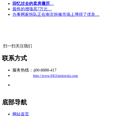
回忆过去的卖房履历
…
最终的增项高7万元…
办事网家拆队正在南京拆修市场上博得了优良…
扫一扫关注我们
联系方式
服务热线：
4
00-8888-417
公司
网址：
http://www.0411motorola.com
地址：福建省福州市仓山区建新镇台屿路198号华威商贸中心一
办公
期7#楼8层17商务
底部导航
网站首页