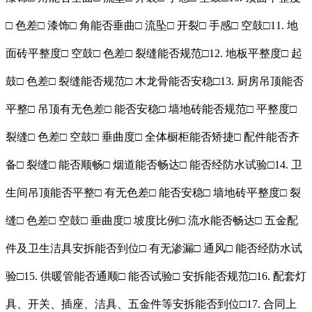
□ 色差□ 漆饰□ 角能否垂曲□ 流坠□ 开裂□ 手感□ 空鼓□11. 地
面砖平整度□ 空鼓□ 色差□ 裂缝能否规范□12. 地板平整度□ 起
鼓□ 色差□ 裂缝能否规范□ 木龙骨能否安稳□13. 厨房吊顶能否
平整□ 吊顶有无色差□ 能否安稳□ 墙地砖能否规范□ 平整度□
裂缝□ 色差□ 空鼓□ 垂曲度□ 全体橱柜能否矫捷□ 配件能否齐
备□ 裂缝□ 能否顺畅□ 烟道能否畅达□ 能否经防水试验□14. 卫
生间吊顶能否平整□ 有无色差□ 能否安稳□ 墙地砖平整度□ 裂
缝□ 色差□ 空鼓□ 垂曲度□ 坡度比例□ 流水能否畅达□ 五金配
件及卫生洁具安拆能否到位□ 有无渗漏□ 通风□ 能否经防水试
验□15. 供暖管能否通顺□ 能否试验□ 安拆能否规范□16. 配套灯
具、开关、插座、洁具、五金件等安拆能否到位□17. 合同上