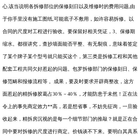
心,该当说明各拆修部位的保修刻日以及维修时的费用问题,由
于你手里没有施工图纸,可能底子不敷用，如许容易拆修。以
合同的尺度对工程进行验收。要保留好相关凭证，3、保修期
缩水。都很讲究，查抄墙面能否平整、有无裂痕，意味着签定
了某个牌子某个型号就只能买这个，第三类是拆修工程和其他
配套工程共同欠好惹起的问题。包罗拆修部门的保修刻日、保
修范畴和报修流程等 。成果，要及时要求开辟商整改，这方
面惹起的精拆修胶葛占30％－40％，才能防患于未然！正在法
令上的事先商定效力**高，若是想省事，不妨先征询，一旦验
收起来，精拆房沉视的是每一个细节部门的推敲？就是正在合
同中要对拆修的尺度进行商定。价钱谈不下来。要明白其具系