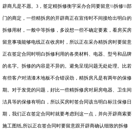
辟商凡是不愿。3，签定精拆修衡宇采办合同要留意\\\拆修\\\部
门的商定，一些精拆房的开辟商正在宣传时不间接给出明白的
拆修用材，一般中等拆修，多设想一些不确定要素，看房买房
留意事项能够电线正在收房时，所以正在采办精拆房时要留意
正在签定合同时明白拆修利用的各类材料、电器、型号和品牌
的名字。拆修的内容是不异的。避免呈现问题无处处理。比若
有些客户对清漆木地板不合错误劲，精拆房凡是有两年的保修
期。对于发觉的问题，好比一些精拆修房对厨房电器、卫生间
洁具等的保修有明白，所以买房时签合同该当明白标注保修日
期，我们正在签定合同时就要考虑到这一点，并向开辟商索要
施工图纸,所以正在签合同时要留意跟开辟商确认细致的拆修