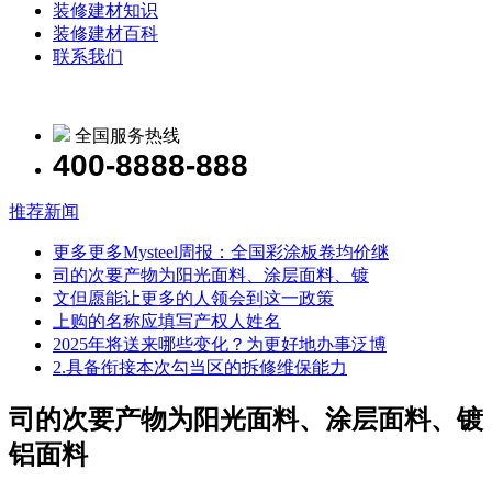
装修建材知识
装修建材百科
联系我们
全国服务热线
400-8888-888
推荐新闻
更多更多Mysteel周报：全国彩涂板卷均价继
司的次要产物为阳光面料、涂层面料、镀
文但愿能让更多的人领会到这一政策
上购的名称应填写产权人姓名
2025年将送来哪些变化？为更好地办事泛博
2.具备衔接本次勾当区的拆修维保能力
司的次要产物为阳光面料、涂层面料、镀
铝面料