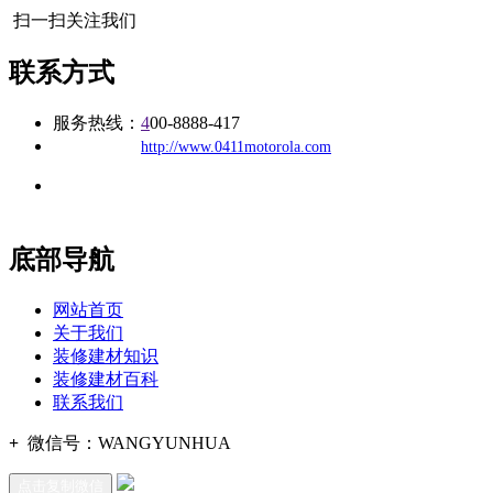
扫一扫关注我们
联系方式
服务热线：
4
00-8888-417
公司
网址：
http://www.0411motorola.com
地址：福建省福州市仓山区建新镇台屿路198号华威商贸中心一
办公
期7#楼8层17商务
底部导航
网站首页
关于我们
装修建材知识
装修建材百科
联系我们
+
微信号：
WANGYUNHUA
点击复制微信