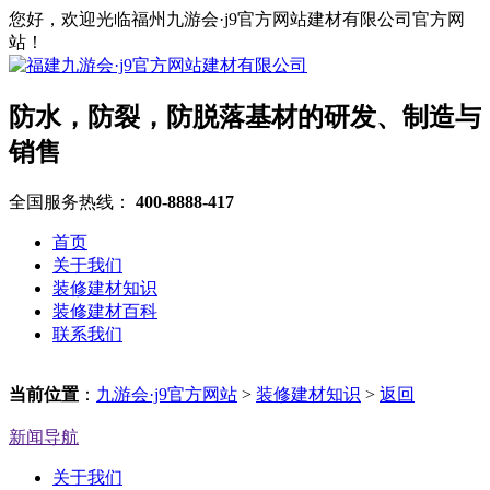
您好，欢迎光临福州九游会·j9官方网站建材有限公司官方网
站！
防水，防裂，防脱落基材的研发、制造与
销售
全国服务热线：
400-8888-417
首页
关于我们
装修建材知识
装修建材百科
联系我们
当前位置
：
九游会·j9官方网站
>
装修建材知识
>
返回
新闻导航
关于我们