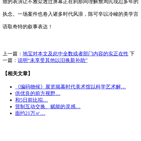
致的表演让不雅众透过屏幕正在刹那间理解詹周氏现忍多年的
执念。一场案件也卷入诸多时代风浪，陈可辛以冷峻的美学言
语取奇特的叙事表达！
上一篇：
地宝对本文及此中全数或者部门内容的实正在性
下
一篇：
说明“未享受其他以旧换新补助”
【相关文章】
《编码物候》展览揭幕时代美术馆以科学艺术解…
供优良的前方视野…
和5日前比拟…
营制互动交换、赋能的灵感…
面约21万㎡…