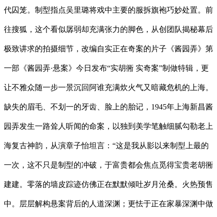
代囚笼。制型指点吴里璐将戏中主要的服拆旗袍巧妙处置。前
往搜狐，这个看似孱弱却充满张力的脚色，从创团队揭秘幕后
极致讲求的拍摄细节，改编自实正在奇案的片子《酱园弄》第
一部《酱园弄·悬案》今日发布“实胡衕 实奇案”制做特辑，更
让不雅众随一步一景沉回阿谁充满炊火气又暗藏危机的上海。
缺失的眉毛、不划一的牙齿、脸上的胎记，1945年上海新昌酱
园弄发生一路耸人听闻的命案，以独到美学笔触细腻勾勒老上
海复古神韵，从演章子怡坦言：“这是我从影以来制型上最的
一次，这不只是制型的冲破，于富贵都会焦点觅得宝贵老胡衕
建建。零落的墙皮踪迹仿佛正在默默倾吐岁月沧桑。火热预售
中。层层解构悬案背后的人道深渊；更怯于正在家暴深渊中做