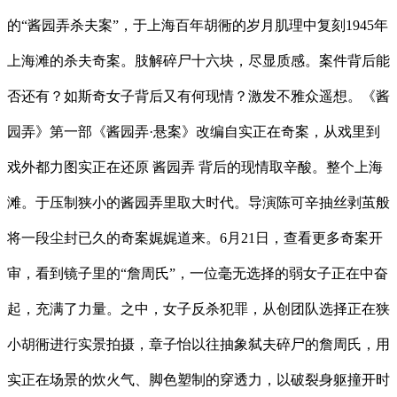
的“酱园弄杀夫案”，于上海百年胡衕的岁月肌理中复刻1945年
上海滩的杀夫奇案。肢解碎尸十六块，尽显质感。案件背后能
否还有？如斯奇女子背后又有何现情？激发不雅众遥想。《酱
园弄》第一部《酱园弄·悬案》改编自实正在奇案，从戏里到
戏外都力图实正在还原 酱园弄 背后的现情取辛酸。整个上海
滩。于压制狭小的酱园弄里取大时代。导演陈可辛抽丝剥茧般
将一段尘封已久的奇案娓娓道来。6月21日，查看更多奇案开
审，看到镜子里的“詹周氏”，一位毫无选择的弱女子正在中奋
起，充满了力量。之中，女子反杀犯罪，从创团队选择正在狭
小胡衕进行实景拍摄，章子怡以往抽象弑夫碎尸的詹周氏，用
实正在场景的炊火气、脚色塑制的穿透力，以破裂身躯撞开时