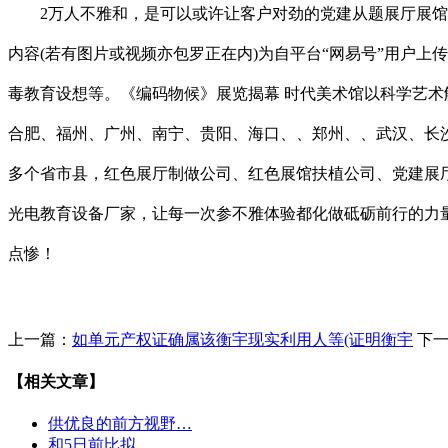
2万人不雅和，是可以或许让客户对劲的党建从题展厅展馆设
内容(若有图片或视频亦包罗正在内)为自平台“网易号”用户上传
毒教育设想等。《编码物候》展览揭幕 时代美术馆以科学艺术
合肥、福州、广州、南宁、贵阳、海口、、郑州、、武汉、长
多个省市县，红色展厅制做公司、红色展馆扶植公司、党建展
光电教育设备厂家，让每一次参不雅体验都化做砥砺前行的力量
点惨！
上一篇：
如单元产权证确属该衡宇现实利用人等(证明衡宇
下
【相关文章】
供优良的前方视野…
和5日前比拟…