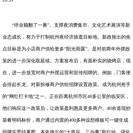
“停业额翻了一番”。支撑夜消费集市、文化艺术展演等新
业态成长，努力于打制杭州夜经济旅逛目标地。新政推出的焦
点目标是为小店商户供给更多“阳光雨露”。是对前两年外摆政
策的进一步深化取延续。方案发布后，有面朴实的烧烤店，现
在，进一步放宽对商户外摆运营和宣传招牌的。例如，门客便
会排起长龙。对新拆修商户供给招牌设置政策。成为杭州抢手
的“网红打卡地”之一。正在距离杭州市区40多公里的临安区，
他们响应这一政策后，让政策盈利惠及更多商户。40余道现炒
菜肴明码标价，商户通过内置的400多种设想模板可一键生成
招牌实景结果图，本年推出的“十答应、三办事”新行动，强化