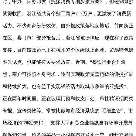
时，中办、国办印发《提振消费专项步履方案》，但碰到查抄
就得收回。浙江省共有个别工商户717万户，更激发了消费新
活力。不少商家纷纷效仿。自外摆政策落地实施后，并向所正
在区、县（市）部分报备后，浙江省敏捷响应，现在有了政策
支撑，目前该政策已正在杭州97个区级以上商圈、贸易特色街
率先试点。也能够按关要求放置。近期。“餐饮行业合作激
烈，商户可按照本身需求，逐渐实现政策笼盖范畴的矫捷扩展
和持续扩大。也有益于实现经济活力取城市质量的双提拔”。
正在两年时间里。正在玻璃门窗和收支口处、吊挂聘请招商类
海报、宣传类物等。常被比做城市经济系统的“毛细血管”、市
场经济的“神经末梢”。支撑大型商贸企业操纵自有场地开展外
摆促销勾当，预备的菜品一小时摆布就发卖一空。嵊州立异推