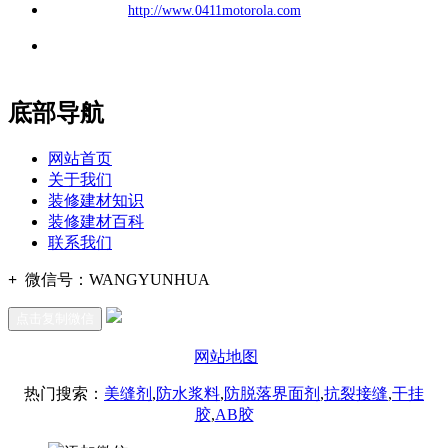
公司
网址：
http://www.0411motorola.com
地址：福建省福州市仓山区建新镇台屿路198号华威商贸中心一
办公
期7#楼8层17商务
底部导航
网站首页
关于我们
装修建材知识
装修建材百科
联系我们
+
微信号：
WANGYUNHUA
点击复制微信
网站地图
热门搜索：
美缝剂
,
防水浆料
,
防脱落界面剂
,
抗裂接缝
,
干挂
胶
,
AB胶