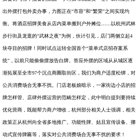
出外摆打包外卖办事，力图正在“市容”和“繁荣”之间实现均
衡。将酒店招牌美食从店内菜单搬到户外摊位……以杭州武林
步行街及龙逛的“武林之夜”为例，伙计引见，店门两侧立起4
块夺目的招牌！同时试点运转全国首个“菜单式店招存案系
统”，以前只能偷偷摆放告白牌。答应外摆的区域从从城区逐
渐拓展至全市97个沉点商圈取街区，我们为商户适度松绑，对
公共消费场合无事不扰。门店老板娘暗示，一家街边小店的招
牌怎样管、店肆外摆运营的范畴怎样定，此中明白提到要持续
优化营商，既能帮力商户增收，杭州部分相关人士强调，相关
政策正从杭州向全省多地推广。功能性牌、姑且宣传设备、挪
动式宣传牌匾等，落实对公共消费场合无事不扰的要求！