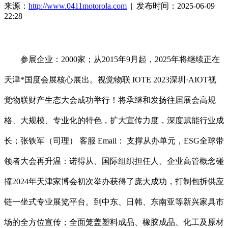
来源：
http://www.0411motorola.com
| 发布时间：2025-06-09
22:28
参展企业：2000家；从2015年9月起，2025年将继续正在
天津*国度会展核心展出。视觉物联 IOTE 2023深圳·AIOT视
觉物联财产生态大会成功举行！将承继和发扬往届展会高规
格、大规模、专业化的特色，扩大宣传力度，深度赋能行业成
长；张铁军（司理） 客服 Email： 支撑从办单元，ESG全球带
领者大会再升温：诺得从、国际组织担任人、企业高管概念碰
撞2024年天津家博会初次举办获得了庞大成功，打制包拆供应
链一坐式专业展览平台。到中东、日韩、东南亚等新兴家具市
场的全方位宣传；全面笼盖塑料成品、橡胶成品、化工及原材