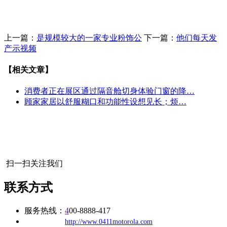
上一篇：
是规模较大的一家专业粉饰公
下一篇：
他们每天发
产示视频
【相关文章】
消费者正在展区通过隔音舱切身体验门窗的降…
顾家家居以舒服糊口和功能性设想见长；烦…
扫一扫关注我们
联系方式
服务热线：
4
00-8888-417
公司
网址：
http://www.0411motorola.com