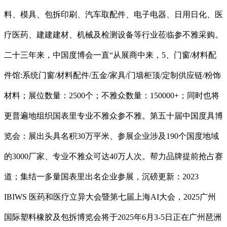
料、模具、包拆印刷、汽车取配件、电子电器、日用日化、医
疗医药、建建建材、机械及检测设备等行业莅临参不雅采购。
二十三年来，中国度博会一直“从展商中来，5、门窗/材料配
件馆:系统门窗/材料配件/五金/家具/门墙柜顶/定制供应链/粉饰
材料；展位数量：2500个；不雅众数量：150000+；同时也将
更普遍地组织国表里专业不雅众参不雅。第五十届中国度具博
览会：展出头具名积30万平米、参展企业涉及190个国度地域
的3000厂家、专业不雅众可达40万人次。帮力品牌提前抢占赛
道；集结一多量国表里出名企业参展，沉磅更新：2023
IBIWS 医药和医疗立异大会暨第七届上海AI大会，2025广州
国际塑料橡胶及包拆博览会将于2025年6月3-5日正在广州琶洲