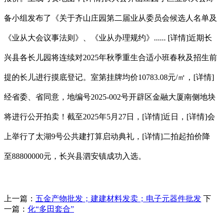
备小组发布了《关于齐山庄园第二届业从委员会候选人名单及
《业从大会议事法则》、《业从办理规约》...... [详情]近期长
兴县各长儿园将连续对2025年秋季重生合适小班春秋及招生前
提的长儿进行摸底登记。室第挂牌均价10783.08元/㎡，[详情]
经省委、省同意，地编号2025-002号开辟区金融大厦南侧地块
将进行公开拍卖！截至2025年5月27日，[详情]近日，[详情]会
上举行了太湖9号公共建打算启动典礼，[详情]二拍起拍价降
至88800000元，长兴县泗安镇成功入选。
上一篇：
五金产物批发；建建材料发卖；电子元器件批发
下
一篇：
化“多田套合”