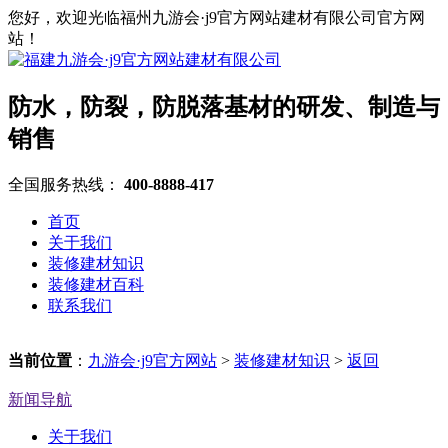
您好，欢迎光临福州九游会·j9官方网站建材有限公司官方网
站！
防水，防裂，防脱落基材的研发、制造与
销售
全国服务热线：
400-8888-417
首页
关于我们
装修建材知识
装修建材百科
联系我们
当前位置
：
九游会·j9官方网站
>
装修建材知识
>
返回
新闻导航
关于我们