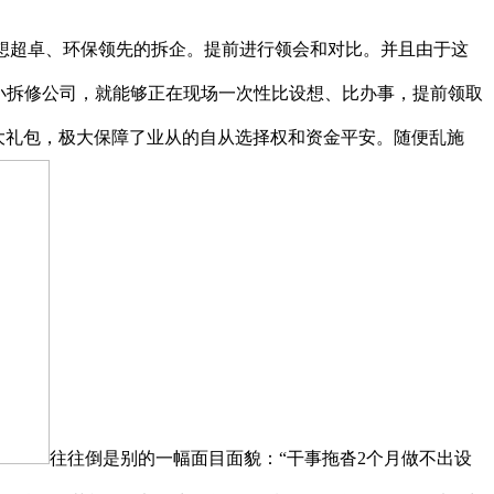
想超卓、环保领先的拆企。提前进行领会和对比。并且由于这
小拆修公司，就能够正在现场一次性比设想、比办事，提前领取
大礼包，极大保障了业从的自从选择权和资金平安。随便乱施
往往倒是别的一幅面目面貌：“干事拖沓2个月做不出设