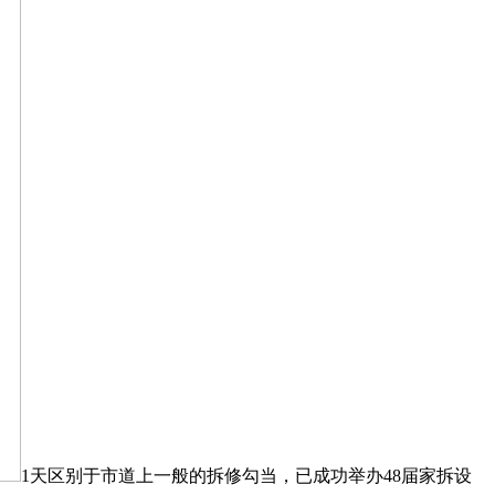
1天区别于市道上一般的拆修勾当，已成功举办48届家拆设