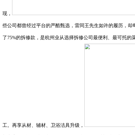
现，
些公司都曾经过平台的严酷甄选，雷同王先生如许的履历，却
了75%的拆修款，是杭州业从选择拆修公司最便利、最可托
工。再享从材、辅材、卫浴洁具升级，