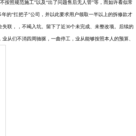
“不按照规范施工”以及“出了问题售后无人管”等，而如许看似常
多年的“扛把子”公司，并以此要求用户领取一半以上的拆修款才
全失联，，不竭入坑。留下了近30个未完成、未整改项。后续的
，业从们不消四周驰驱，一曲停工，业从能够按照本人的预算、