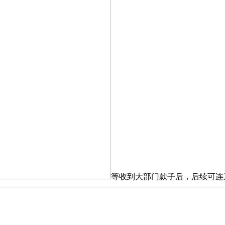
等收到大部门款子后，后续可连