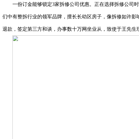
一份订金能够锁定3家拆修公司优惠。正在选择拆修公司时，还
们中有整拆行业的领军品牌，擅长长幼区房子，像拆修如许影
退款，签定第三方和谈，办事数十万网坐业从，致使于王先生现正