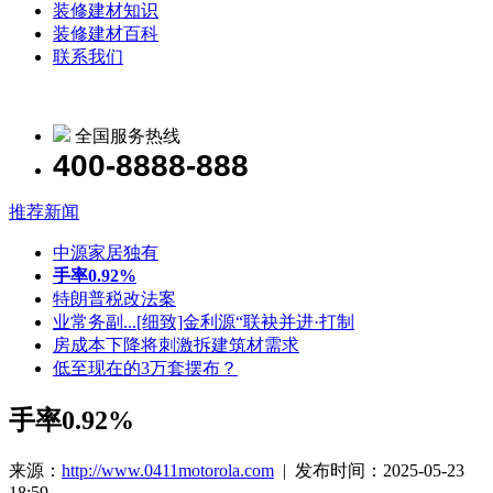
装修建材知识
装修建材百科
联系我们
全国服务热线
400-8888-888
推荐新闻
中源家居独有
手率0.92%
特朗普税改法案
业常务副...[细致]金利源“联袂并进·打制
房成本下降将刺激拆建筑材需求
低至现在的3万套摆布？
手率0.92%
来源：
http://www.0411motorola.com
| 发布时间：2025-05-23
18:59