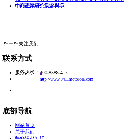
中商產業研究院參與承...
…
扫一扫关注我们
联系方式
服务热线：
4
00-8888-417
公司
网址：
http://www.0411motorola.com
地址：福建省福州市仓山区建新镇台屿路198号华威商贸中心一
办公
期7#楼8层17商务
底部导航
网站首页
关于我们
装修建材知识