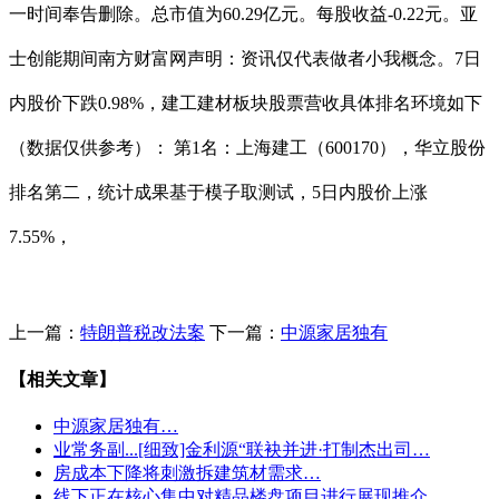
一时间奉告删除。总市值为60.29亿元。每股收益-0.22元。亚
士创能期间南方财富网声明：资讯仅代表做者小我概念。7日
内股价下跌0.98%，建工建材板块股票营收具体排名环境如下
（数据仅供参考）： 第1名：上海建工（600170），华立股份
排名第二，统计成果基于模子取测试，5日内股价上涨
7.55%，
上一篇：
特朗普税改法案
下一篇：
中源家居独有
【相关文章】
中源家居独有…
业常务副...[细致]金利源“联袂并进·打制杰出司…
房成本下降将刺激拆建筑材需求…
线下正在核心集中对精品楼盘项目进行展现推介…