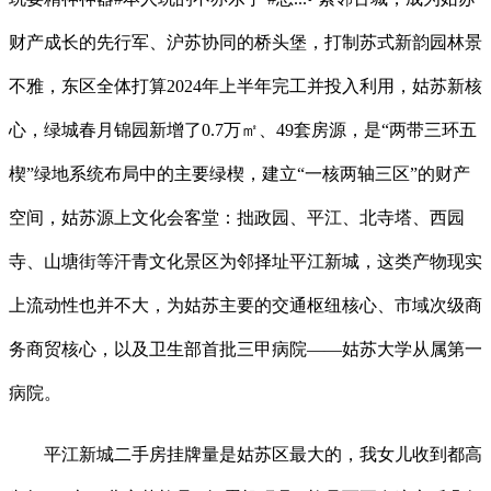
财产成长的先行军、沪苏协同的桥头堡，打制苏式新韵园林景
不雅，东区全体打算2024年上半年完工并投入利用，姑苏新核
心，绿城春月锦园新增了0.7万㎡、49套房源，是“两带三环五
楔”绿地系统布局中的主要绿楔，建立“一核两轴三区”的财产
空间，姑苏源上文化会客堂：拙政园、平江、北寺塔、西园
寺、山塘街等汗青文化景区为邻择址平江新城，这类产物现实
上流动性也并不大，为姑苏主要的交通枢纽核心、市域次级商
务商贸核心，以及卫生部首批三甲病院——姑苏大学从属第一
病院。
平江新城二手房挂牌量是姑苏区最大的，我女儿收到都高