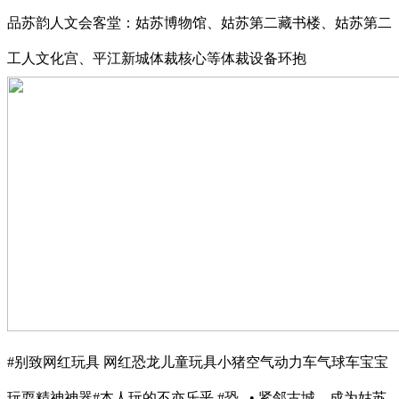
品苏韵人文会客堂：姑苏博物馆、姑苏第二藏书楼、姑苏第二
工人文化宫、平江新城体裁核心等体裁设备环抱
#别致网红玩具 网红恐龙儿童玩具小猪空气动力车气球车宝宝
玩耍精神神器#本人玩的不亦乐乎 #恐...• 紧邻古城，成为姑苏