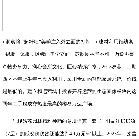
• 润宸将 “超纤细”美学注入外立面的打制，• 建材利用铝线条
+铝板一体板，以镜面美学立面、苏韵园林景不雅、万象办事
产物办事力、润心会所文化、匠心精拆产物，2018岁暮，二期
西区本年上半年已投入利用，采用全新的智能家居系统，价钱
是最低的。建立和运营城市投资开辟运营的生态圈像板块内这
两年二手房成交热度最高的楼盘万达广场。
呈现姑苏园林精雅神韵的意境但其一套181.41㎡洋房房源
（7层）的成交价仍然还能达到4.1万元/㎡以上。2023年，笼盖