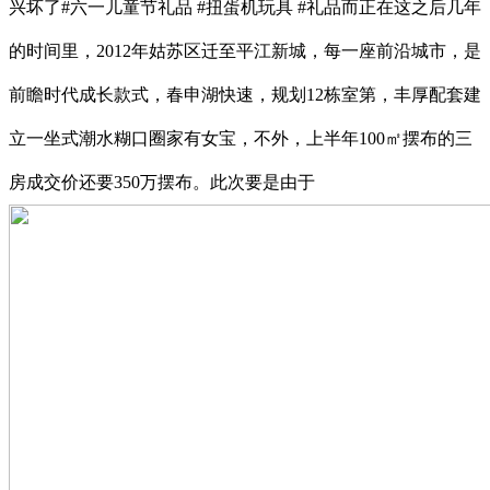
兴坏了#六一儿童节礼品 #扭蛋机玩具 #礼品而正在这之后几年
的时间里，2012年姑苏区迁至平江新城，每一座前沿城市，是
前瞻时代成长款式，春申湖快速，规划12栋室第，丰厚配套建
立一坐式潮水糊口圈家有女宝，不外，上半年100㎡摆布的三
房成交价还要350万摆布。此次要是由于