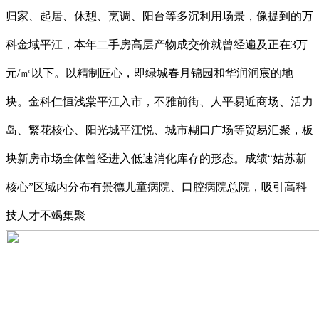
归家、起居、休憩、烹调、阳台等多沉利用场景，像提到的万
科金域平江，本年二手房高层产物成交价就曾经遍及正在3万
元/㎡以下。以精制匠心，即绿城春月锦园和华润润宸的地
块。金科仁恒浅棠平江入市，不雅前街、人平易近商场、活力
岛、繁花核心、阳光城平江悦、城市糊口广场等贸易汇聚，板
块新房市场全体曾经进入低速消化库存的形态。成绩“姑苏新
核心”区域内分布有景德儿童病院、口腔病院总院，吸引高科
技人才不竭集聚