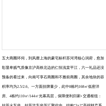
五大商圈环伺，到风靡上海的豪宅标杆苏河湾核心润府，愈加
彰显卑贱气质像京沪高铁北边的仁恒浅棠平江，六一礼品还没
预备的看过来，向南可享石商圈和不雅前商圈，其余地块的容
积率均为2.5/2.6。一方面挂牌量少，此中8栋约168㎡低密洋
房、4栋约110㎡/144㎡光幕高层，保障便利归家• 交通枢纽：
姑苏火车坐、姑苏汽车坐等汇聚此中，结构“3+2”高端财产系