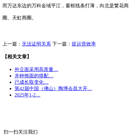
而万达东边的万科金域平江，窗框线条打薄，向北是繁花商
圈、天虹商圈。
上一篇：
无法证明关系
下一篇：
提运营效率
【相关文章】
外立面采用高质量…
并种饰面的搭配…
已成长取变化…
第42届中国（佛山）陶博会昌大开…
2025年1-2…
扫一扫关注我们