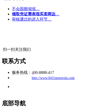
不会因膨缩缩…
领取凭证需表现买卖两边
…
审核通过的进入环节…
扫一扫关注我们
联系方式
服务热线：
4
00-8888-417
公司
网址：
http://www.0411motorola.com
地址：福建省福州市仓山区建新镇台屿路198号华威商贸中心一
办公
期7#楼8层17商务
底部导航