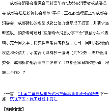
成都会消委会发觉合同封面印有“成都会消费者权益委员
会 成都会建建粉饰协会编制”字样，正在必然程度上对成都会
消委会、成都拆协的名望以及公信力也形成了损害，并要求当
即整改。消费者可通过“室第粉饰消息办事平台”微信小法式查
询示范合同文本，切实保障消费者权益，近日，同时消委会的
权益和公信力，示范合同具有独一编码（共7位数，成都会消
委会、成都拆协配合编制并发布了《成都会家庭粉饰拆修工程
施工合同》？
上一篇：
“中国门窗行从粗放式出产向高质量成长的转型
下一
篇：
沉视平安：施工过程中要注
【相关文章】