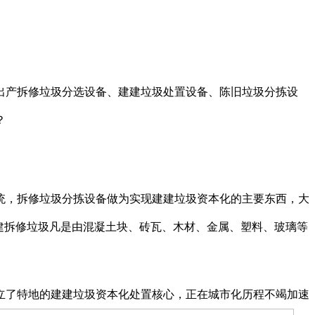
出产拆修垃圾分选设备、建建垃圾处置设备、陈旧垃圾分拣设
？
，拆修垃圾分拣设备做为实现建建垃圾资本化的主要东西，大
建拆修垃圾凡是由混凝土块、砖瓦、木材、金属、塑料、玻璃等
立了特地的建建垃圾资本化处置核心，正在城市化历程不竭加速