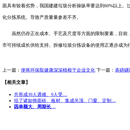
面具有较着劣势，我国建建垃圾分析操纵率要达到60%以上。
化分拣系统。导致产质量量参差不齐。
虽然仍存正在成本、手艺及尺度等方面的限制要素，目前，将来成长
市可持续成长供给支持。拆修垃圾分拣设备的使用正逐步成为
上一篇：
便将环保取健康深深植根于企业文化
下一篇：
表磅礴
【相关文章】
共形成39人遇难、9人受…
括了诸如饰面砖、板材、集成吊顶、门窗、定制…
因单额大、周期长
…