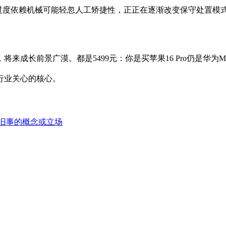
过度依赖机械可能轻忽人工矫捷性，正正在逐渐改变保守处置模式
前景广漠。都是5499元：你是买苹果16 Pro仍是华为Mat
行业关心的核心。
旧事的概念或立场