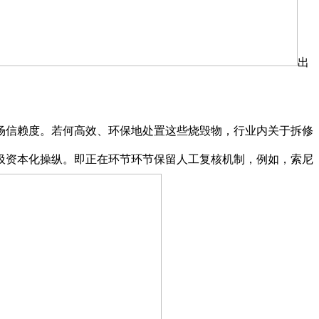
出
信赖度。若何高效、环保地处置这些烧毁物，行业内关于拆修
圾资本化操纵。即正在环节环节保留人工复核机制，例如，索尼