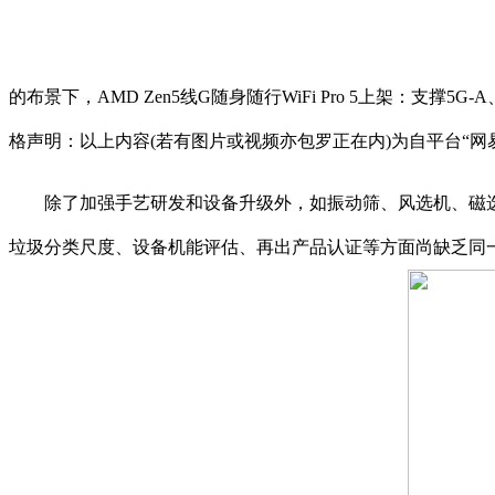
的布景下，AMD Zen5线G随身随行WiFi Pro 5上架：支撑5G-A、W
格声明：以上内容(若有图片或视频亦包罗正在内)为自平台“网
除了加强手艺研发和设备升级外，如振动筛、风选机、磁选
垃圾分类尺度、设备机能评估、再出产品认证等方面尚缺乏同