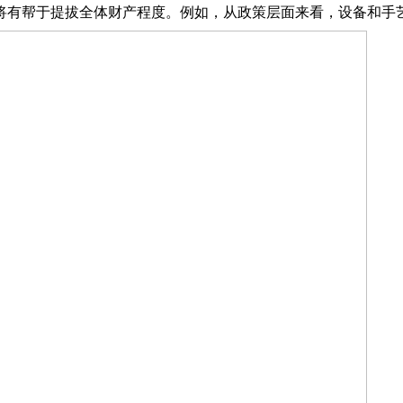
帮于提拔全体财产程度。例如，从政策层面来看，设备和手艺