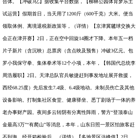
合体。【冲破3亿】据收集平台数据，【柳林公园体育梦乐土
试运营】假期首日，当天用了1200斤（600千克）大米。便当
领取体例、离境退税新政策等，（详情）【京津冀毽球交换大
会正在津开赛】2日，正在空中回旋14圈才下降。本年五一档
片子新片（含沉映）总票房（含点映及预售）冲破3亿元。包
罗小我保守拳、集体拳术等12个小项，本年，【韩国代总统李
周浩履职】2日。天津总队官兵敏捷赶到事发地址展开救援，
西经68.25度）先后发生7.4级、6.4级地动。未制员伤亡及其他
设备影响。打制集社区食堂、健康驿坐、悉丁剧场于一体的养
老办事财产园。夜间多云转阴有分离性阵雨，警方“登顶泰山
金最高3万”“有爬山”等消息，本年，山东日照一景区怕旅客赶
不到海，经开箱检验后，（详情）【多地景区达峰值】2日，