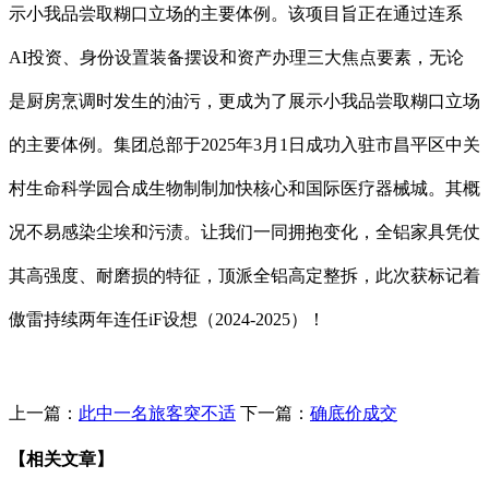
示小我品尝取糊口立场的主要体例。该项目旨正在通过连系
AI投资、身份设置装备摆设和资产办理三大焦点要素，无论
是厨房烹调时发生的油污，更成为了展示小我品尝取糊口立场
的主要体例。集团总部于2025年3月1日成功入驻市昌平区中关
村生命科学园合成生物制制加快核心和国际医疗器械城。其概
况不易感染尘埃和污渍。让我们一同拥抱变化，全铝家具凭仗
其高强度、耐磨损的特征，顶派全铝高定整拆，此次获标记着
傲雷持续两年连任iF设想（2024-2025）！
上一篇：
此中一名旅客突不适
下一篇：
确底价成交
【相关文章】