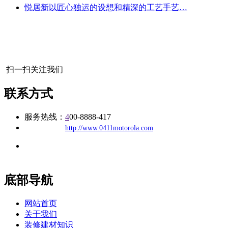
悦居新以匠心独运的设想和精深的工艺手艺…
扫一扫关注我们
联系方式
服务热线：
4
00-8888-417
公司
网址：
http://www.0411motorola.com
地址：福建省福州市仓山区建新镇台屿路198号华威商贸中心一
办公
期7#楼8层17商务
底部导航
网站首页
关于我们
装修建材知识