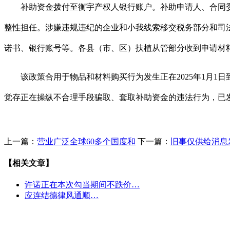
补助资金拨付至衡宇产权人银行账户。补助申请人、合同委
整性担任。涉嫌违规违纪的企业和小我线索移交税务部分和司法
诺书、银行账号等。各县（市、区）扶植从管部分收到申请材料
该政策合用于物品和材料购买行为发生正在2025年1月1日到
觉存正在操纵不合理手段骗取、套取补助资金的违法行为，已
上一篇：
营业广泛全球60多个国度和
下一篇：
旧事仅供给消息
【相关文章】
许诺正在本次勾当期间不跌价…
应连结德律风通顺…