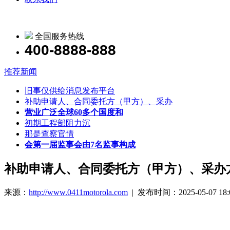
全国服务热线
400-8888-888
推荐新闻
旧事仅供给消息发布平台
补助申请人、合同委托方（甲方）、采办
营业广泛全球60多个国度和
初期工程部阻力沉
那是查察官情
会第一届监事会由7名监事构成
补助申请人、合同委托方（甲方）、采办
来源：
http://www.0411motorola.com
| 发布时间：2025-05-07 18: