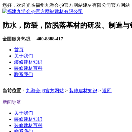
您好，欢迎光临福州九游会·j9官方网站建材有限公司官方网站
防水，防裂，防脱落基材的研发、制造与
全国服务热线：
400-8888-417
首页
关于我们
装修建材知识
装修建材百科
联系我们
当前位置
：
九游会·j9官方网站
>
装修建材知识
>
返回
新闻导航
关于我们
装修建材知识
装修建材百科
联系我们