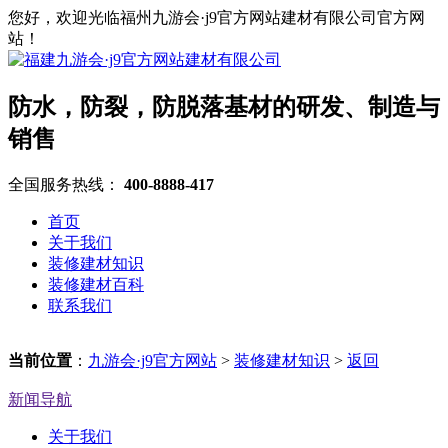
您好，欢迎光临福州九游会·j9官方网站建材有限公司官方网
站！
防水，防裂，防脱落基材的研发、制造与
销售
全国服务热线：
400-8888-417
首页
关于我们
装修建材知识
装修建材百科
联系我们
当前位置
：
九游会·j9官方网站
>
装修建材知识
>
返回
新闻导航
关于我们