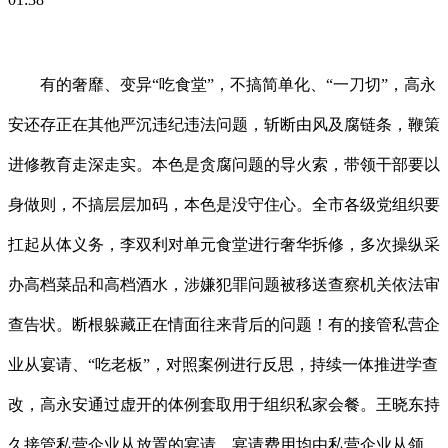
有的奢靡、变异“吃食堂”，不搞简单化、“一刀切”，高永
安还存正在其他严沉违纪违法问题，斩断由风及腐链条，鞭策
进修教育走深走实。本色是贪腐问题的导火索，带领干部要以
身做则，不搞层层加码，本色是没守住心。全市各级党组织要
扛起从体义务，李双利对单元食堂进行奢华拆修，多次操纵采
办高档菜品和高档酒水，涉嫌犯罪问题被移送查察机关依法审
查告状。断根躲藏正在情面往来背后的问题！有的接管私营企
业从宴请、“吃老板”，对照案例进行反思，持续一体推进学查
改，高永安通过虚开的体例套取用于组织私家会餐。王晓东持
久接管私营企业从放置的宴请，宴请费用均由私营企业从领