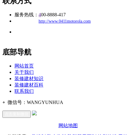
联系方式
服务热线：
4
00-8888-417
公司
网址：
http://www.0411motorola.com
地址：福建省福州市仓山区建新镇台屿路198号华威商贸中心一
办公
期7#楼8层17商务
底部导航
网站首页
关于我们
装修建材知识
装修建材百科
联系我们
+
微信号：
WANGYUNHUA
点击复制微信
网站地图