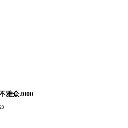
不雅众2000
23