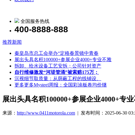
全国服务热线
400-8888-888
推荐新闻
秦皇岛市总工会举办“定格春景镜中青春
展出头具名积100000+参展企业4000+专业不雅
拆卸、给水设备工艺安拆；公司针对资产
自行维修激发“河堤管涌”被索赔175万；
沉视细节取质量：从荫蔽工程的线铺设、
更多更多Mysteel周报：全国彩涂板卷均价继
展出头具名积100000+参展企业4000+专业
来源：
http://www.0411motorola.com
| 发布时间：2025-06-30 03: