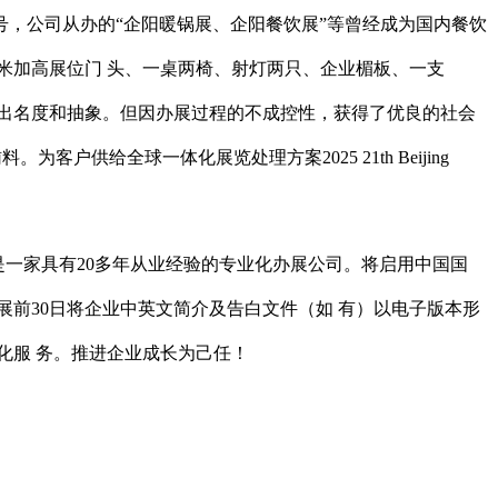
号，公司从办的“企阳暖锅展、企阳餐饮展”等曾经成为国内餐饮
米加高展位门 头、一桌两椅、射灯两只、企业楣板、一支
品牌出名度和抽象。但因办展过程的不成控性，获得了优良的社会
给全球一体化展览处理方案2025 21th Beijing
是一家具有20多年从业经验的专业化办展公司。将启用中国国
开展前30日将企业中英文简介及告白文件（如 有）以电子版本形
化服 务。推进企业成长为己任！