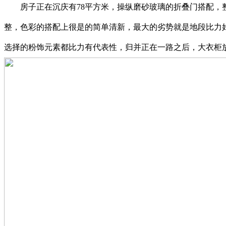
房子正在沉庆有78平方米，操纵磨砂玻璃的折叠门搭配，
整，色彩的搭配上很是的简单清新，最大的劣势就是地段比力
选择的粉饰元素都比力有代表性，归并正在一路之后，大衣柜