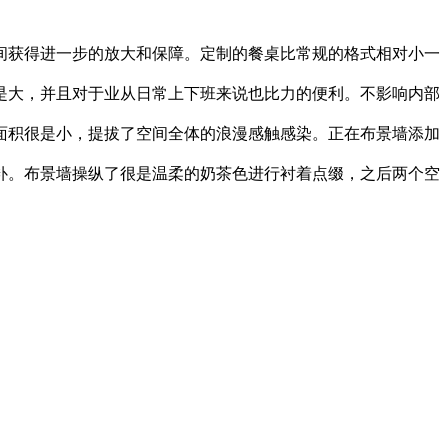
间获得进一步的放大和保障。定制的餐桌比常规的格式相对小一
是大，并且对于业从日常上下班来说也比力的便利。不影响内部
面积很是小，提拔了空间全体的浪漫感触感染。正在布景墙添加
补。布景墙操纵了很是温柔的奶茶色进行衬着点缀，之后两个空