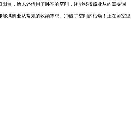
口阳台，所以还借用了卧室的空间，还能够按照业从的需要调
能够满脚业从常规的收纳需求。冲破了空间的枯燥！正在卧室里