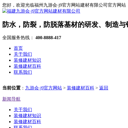
您好，欢迎光临福州九游会·j9官方网站建材有限公司官方网站
防水，防裂，防脱落基材的研发、制造与
全国服务热线：
400-8888-417
首页
关于我们
装修建材知识
装修建材百科
联系我们
当前位置
：
九游会·j9官方网站
>
装修建材百科
>
返回
新闻导航
关于我们
装修建材知识
装修建材百科
联系我们