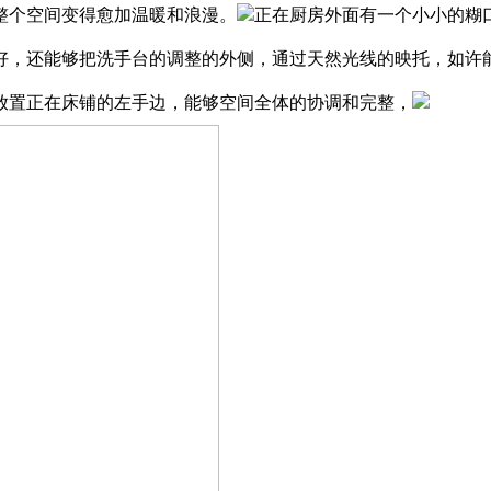
整个空间变得愈加温暖和浪漫。
正在厨房外面有一个小小的糊
好，还能够把洗手台的调整的外侧，通过天然光线的映托，如许
放置正在床铺的左手边，能够空间全体的协调和完整，