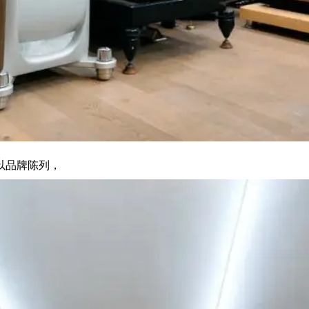
以品牌陈列，