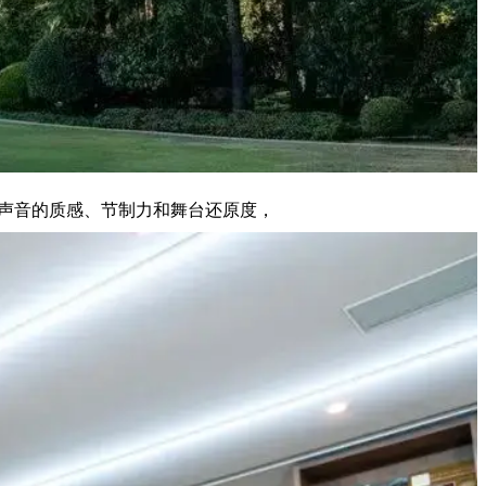
。为声音的质感、节制力和舞台还原度，