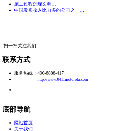
施工过程沉现文明…
中国发卖收入比力多的公司之一…
扫一扫关注我们
联系方式
服务热线：
4
00-8888-417
公司
网址：
http://www.0411motorola.com
地址：福建省福州市仓山区建新镇台屿路198号华威商贸中心一
办公
期7#楼8层17商务
底部导航
网站首页
关于我们