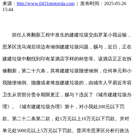
来源：
http://www.0411motorola.com
| 发布时间：2025-05-26
15:44
担任人将翻新工程中发生的建建垃圾交由罗某小我运输，
思茅区洗马湖后坝边有倾倒建建垃圾问题，赐与，近日，正在
建建垃圾中翻找到印有某酒店字样的杯垫等。该酒店正正在拆
修翻新，第二十六条，其将建建垃圾随便倾倒，任何单元和小
我随便倾倒、抛撒或者堆放建建垃圾的，由城市人平易近市容
卫生从管部分责令期限更正，赐与？违反了《城市建建垃圾办
理》。《城市建建垃圾办理》第十，对小我处200元以下罚
款。第二十二条第二款，处1万元以上10万元以下罚款。并对
单元处5000元以上5万元以下罚款。普洱市思茅区分析行政法