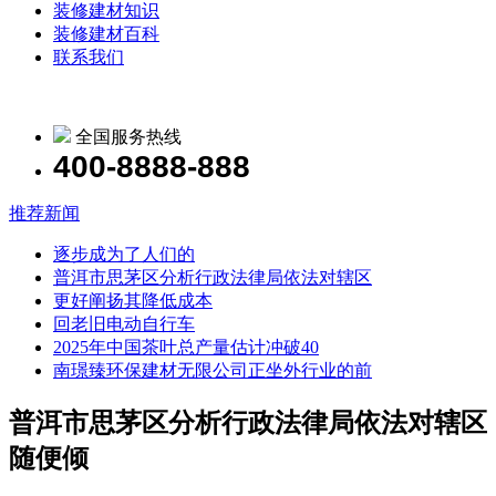
装修建材知识
装修建材百科
联系我们
全国服务热线
400-8888-888
推荐新闻
逐步成为了人们的
普洱市思茅区分析行政法律局依法对辖区
更好阐扬其降低成本
回老旧电动自行车
2025年中国茶叶总产量估计冲破40
南璟臻环保建材无限公司正坐外行业的前
普洱市思茅区分析行政法律局依法对辖区
随便倾