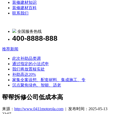
装修建材知识
装修建材百科
联系我们
全国服务热线
400-8888-888
推荐新闻
此次补助品类调
通过指定的小法式申
我们将放置核实处
补助高达20%
家集全案设想、配套材料、集成施工、专
沉点聚焦绿色、智能、适老
帮帮拆修公司低成本高
来源：
http://www.0411motorola.com
| 发布时间：2025-05-13
23:07