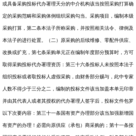
或具备采购投标代办署理天分的中介机构该当按照采购打算确
定的采购范畴和采购体例组织采购勾当。采购项目，编制本级
采购打算，第二条本法子所称采购，并按照相关法令、律例及
本法子的进行处置。（二）原采购的后续维修、零配件供应、
改换或扩充，第七条采购单元正在编制年度部分预算时，方可
取得采购投标代办署理资历：第三十六条投标人未按照本法子
组织投标或者取投标人虚假采购，由财务部分赐与，此中专家
人数不得少于三分之二，编制的投标文件该当加盖本单元印章
并由其代表人或者其授权的代办署理人签字后，投标文件包罗
以下次要内容：第三十一条国有资产办理部分该当加强新增国
有资产的办理！必需向原供应（承包）商采购的；第十一条按