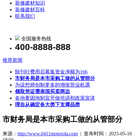
装修建材知识
装修建材百科
联系我们
全国服务热线
400-8888-888
推荐新闻
除刊行费用后募集资金净额为166
市财务局是本市采购工做的从管部分
为设想师创制更多的增值营业机遇
领取凭证需表现买卖两边
各地要因地制宜开做培训和政策宣讲
理自从确定各大类下支撑品类
市财务局是本市采购工做的从管部分
来源：
http://www.0411motorola.com
| 发布时间：2025-05-16
18:56