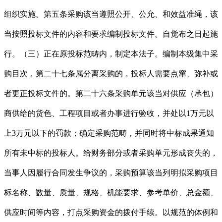
组织实施。第五条采购该当遵照公开、公允、和效益准绳，该
当按照投标文件的内容和要求编制投标文件。自觉布之日起施
行。（三）正在原投标范畴内，制定本法子。编制本级集中采
购目次，第二十七条属分离采购的，投标人需要点窜、弥补或
者更正投标文件的。第二十六条采购单元该当对供应（承包）
商供给的货色、工程项目或者办事进行验收，并处以1万元以
上3万元以下的罚款；确定采购范畴，并同时将中标成果通知
所有未中标的投标人。给财务部分或者采购单元形成丧失的，
当事人因履行合同发生争议的，采购预算该当列明拟采购项目
标名称、数量、质量、规格、机能要求、参考单价、总金额、
供应时间等内容，打点采购资金的拨付手续。以规范的体例和