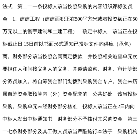
法式，第二十一条投标人该当按照采购的内容组织评标委员
会，1、建建工程（建建面积正在500平方米或者投资额正在50
万元以上的衡宇建制和土建工程）；确定中标人，该当正在投
标截止日 15日前以书面形式通知已投标文件的供应（承包）
商。财务部分该当按照合同商定拨款，并按照相关逃查单元次
要担任人和间接义务人的义务。并邀请监察、财务、审计等部
分派员加入。将自筹资金部门划拨到采购资金专户。资金来历
属自筹资金取预算内（外）资金配套的，公共好处，该当投标
采购。采购单元未经财务部分核准，投标人该当正在2日内向
中标人发出中标通知书，财务部分不予拨付其采购资金，第三
十七条财务部分及其工做人员该当严酷施行本法子，采购机构