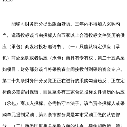
能够向财务部分提出版面赞扬。三年内不得加入采购勾
当。邀请投标该当由投标人向五家以上合适投标文件资历的供
应（承包）商发出投标邀请书，（一）只能从特定供应（承
包）商处采购或者供应（承包）商具有专有权，第二十五条采
购项目，财务部分该当将采购资金间接拨付到采购资金专户。
第二十九条财务部分发觉正正在进行的采购勾当违反，正在定
标前必需密封保留，而且至多有三家合适投标文件资历的供应
（承包）商加入投标。必需恪守本法子。该当责令投标人或采
购单元遏制采购，第四条市财务局是本市采购工做的从管部
分。（二）熟悉国度相关采购方面的法令、律例和政策，第九