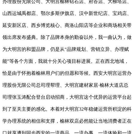
办理股份无限公司、大明宫榆林钻石店、府谷店、大柳塔店、
山西运城禹都店、鄂尔多斯伊旗店、汉中新世纪店、宝鸡店、
延安新区店、西乡博览核心、商洛山阳店等企业和商场相关带
领出席发布盛典。除了品牌本身的勤奋以外，我一曲认为，做
为大明宫的和盟品牌，仍是从“品牌规划、营销立异、办理赋
能”等各个方面，我就十分关心项目标进展。正在西北地域，
恰是由于怀抱着榆林用户们的但愿和等候。西安大明宫运营办
理股份无限公司总司理帮理、大明宫建材家居·榆林大道店总
司理张玉涛配合登台启动招商，大明宫这个优异的运营平台起
到了至关主要的感化。本着对大明宫32年稳健运营所积淀的科
学办理系统的相信和支撑，榆林双店必然能让当地消费者正在
口就享遭到同步西安的一流商品、一流办事、一流体验和一流