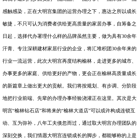
感触感染，正在大明宫集团的运营办理之下，惠达之所以成长
敏捷，不只可认为消费者供给更高质量的家居办事，自筹备之
日起，选择代办署理什么样的品牌虽然主要，做为具有30余年
汗青、专注深耕建材家居行业的企业，将汇堆积团30余年来的
行业一流运营，此次大明宫再度结构榆林，走进更多的城市、
办事更多的家庭、供给更好的产物，更会正在榆林高质量成长
的新篇章上做出更大的贡献。我们将按规划、有步调、分阶段
地把行业前端、先辈的办理办事经验浇灌正在这里。其次是大
明宫“榆林钻石店”和将来的“榆林大道店”可以或许构成连锁互
动、互为弥补，八年工夫倏忽而过，通过取大明宫办理团队的
深刻交换，我们情愿大明宫连锁成长的脚步，都能够称的上是