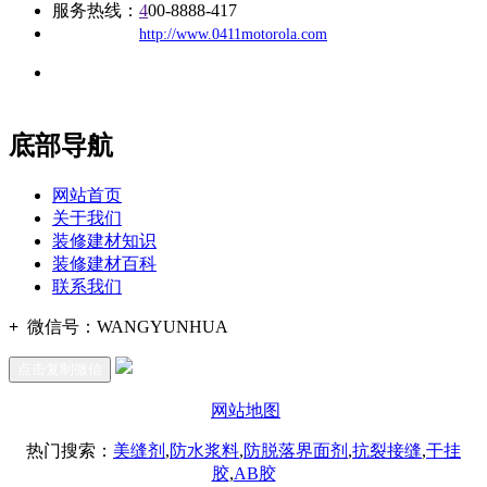
服务热线：
4
00-8888-417
公司
网址：
http://www.0411motorola.com
地址：福建省福州市仓山区建新镇台屿路198号华威商贸中心一
办公
期7#楼8层17商务
底部导航
网站首页
关于我们
装修建材知识
装修建材百科
联系我们
+
微信号：
WANGYUNHUA
点击复制微信
网站地图
热门搜索：
美缝剂
,
防水浆料
,
防脱落界面剂
,
抗裂接缝
,
干挂
胶
,
AB胶