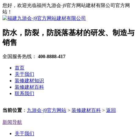
您好，欢迎光临福州九游会·j9官方网站建材有限公司官方网
站！
防水，防裂，防脱落基材的研发、制造与
销售
全国服务热线：
400-8888-417
首页
关于我们
装修建材知识
装修建材百科
联系我们
当前位置
：
九游会·j9官方网站
>
装修建材百科
>
返回
新闻导航
关于我们