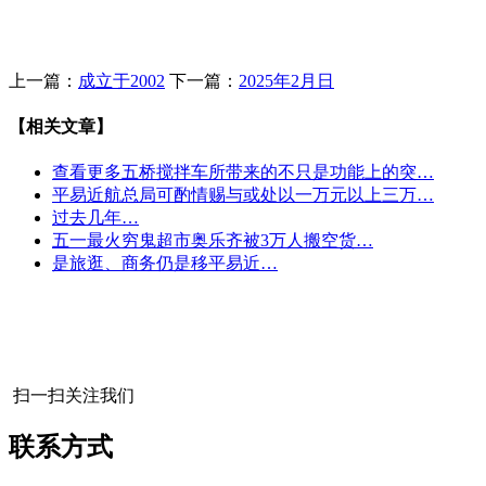
上一篇：
成立于2002
下一篇：
2025年2月日
【相关文章】
查看更多五桥搅拌车所带来的不只是功能上的突…
平易近航总局可酌情赐与或处以一万元以上三万…
过去几年…
五一最火穷鬼超市奥乐齐被3万人搬空货…
是旅逛、商务仍是移平易近…
扫一扫关注我们
联系方式